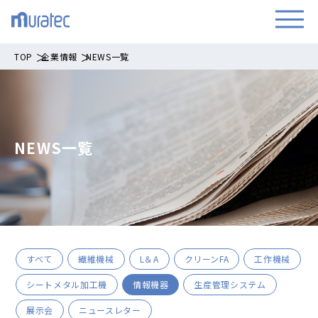
TOP
企業情報
NEWS一覧
NEWS一覧
すべて
繊維機械
L＆A
クリーンFA
工作機械
シートメタル加工機
情報機器
生産管理システム
展示会
ニュースレター