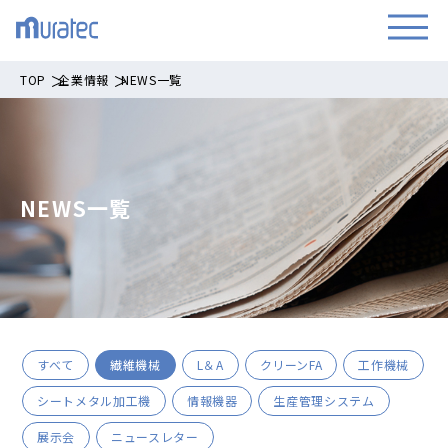
TOP
企業情報
NEWS一覧
NEWS一覧
すべて
繊維機械
L＆A
クリーンFA
工作機械
シートメタル加工機
情報機器
生産管理システム
展示会
ニュースレター