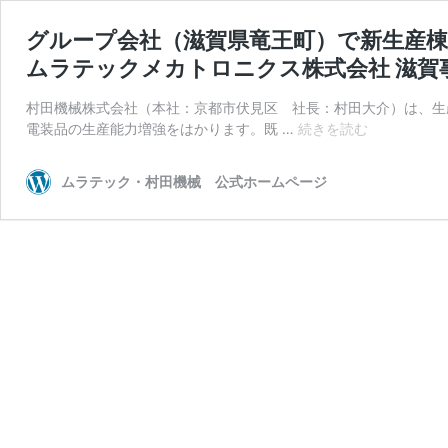
グループ会社（滋賀県竜王町）で新生産棟
ムラテックメカトロニクス株式会社 滋賀
村田機械株式会社（本社：京都市伏見区 社長：村田大介）は、生
グ
電装品の生産能力増強をはかります。既 …
続きを読む
ル
ー
ムラテック・村田機械 公式ホームページ
プ
会
社
（滋
賀
県
竜
王
町）
で
新
生
産