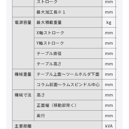
ストローク
mm
―
最大加工長※１
mm
―
電源容量
最大積載重量
kg
―
X軸ストローク
mm
―
Y軸ストローク
mm
―
テーブル直径
mm
φD
テーブル高さ
mm
A
機械重量
テーブル上面～ツールホルダ下面
mm
B
コラム前面～ラムスピンドル中心
mm
C
機械寸法
高さ
mm
H
正面幅（移動部除く）
mm
W
奥行
mm
L
主要距離
kVA
―