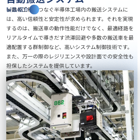
多数の工程をつなぐ半導体工場内の搬送システムに
製品紹介
は、高い信頼性と安定性が求められます。それを実現
するのは、搬送車の動作性能だけでなく、最適経路を
リアルタイムで導きだす渋滞回避や多数の搬送車を最
適配置する群制御など、高いシステム制御技術です。
また、万一の際のレジリエンスや設計面での安全性も
担保したシステムを提供しています。