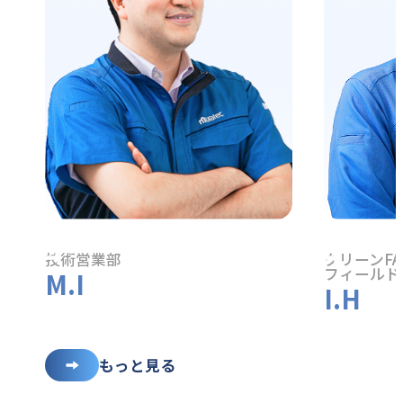
技術営業部
クリーンF
フィールド
M.I
I.H
もっと見る