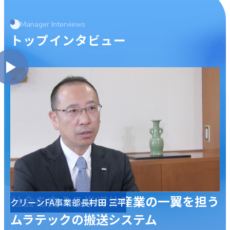
Manager Interviews
トップインタビュー
社会を支える半導体産業の一翼を担う
クリーンFA事業部長
村田 三平
ムラテックの搬送システム