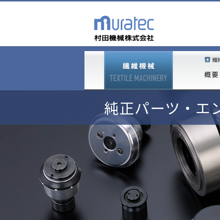
繊
概要
Muratec Lifecycle Suppor
沿革
自動ワインダー
事業拠点
VORTEX
News
純正パーツ・エ
AIcone
VORTEX精
Muratec Smart Support（MSS)
VORTEX
純正パーツ・エンジニアリングサ