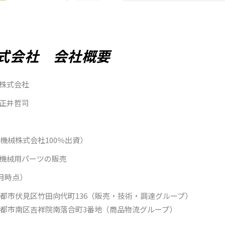
式会社 会社概要
株式会社
正井哲司
田機械株式会社100％出資）
機械用パーツの販売
4月時点）
8 京都市伏見区竹田向代町136（販売・技術・調達グループ）
6 京都市南区吉祥院南落合町3番地（商品物流グループ）