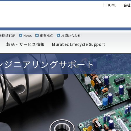
HOME
会社
維機械TOP
News
事業拠点
お問い合わせ
製品・サービス情報
Muratec Lifecycle Support
t
ンジニアリングサポート
紡機
ポート