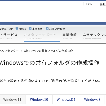
HOME
会社
報機器 TOP
News
事業拠点
お問い合わせ
・サービス
カスタマーサポート
事業情報
ムラテックフ
TS & SERVICE
CUSTOMER SUPPORT
BUSINESS
MURATEC FRONTIER
ヘルプセンター
Windowsでの共有フォルダの作成操作
Windowsでの共有フォルダの作成操作
OS毎で設定方法が違いますのでご利用のOSを選択してください。
Windows11
Windows10
Windows8.1
Windows8