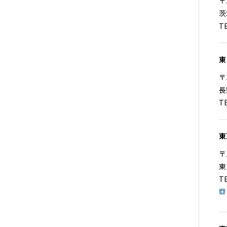
〒
茨
T
東
〒
長
T
東
〒
東
T