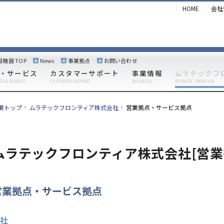
HOME
会社
報機器 TOP
News
事業拠点
お問い合わせ
・サービス
カスタマーサポート
事業情報
ムラテックフ
TS & SERVICE
CUSTOMER SUPPORT
BUSINESS
MURATEC FRONTIER
業トップ
ムラテックフロンティア株式会社
営業拠点・サービス拠点
ムラテックフロンティア株式会社[営業
営業拠点・サービス拠点
社