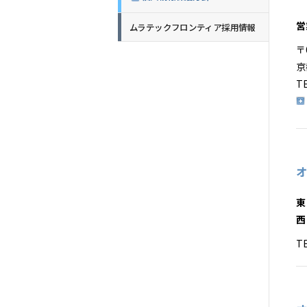
営
ムラテックフロンティア採用情報
〒
京
T
オ
東
西
T