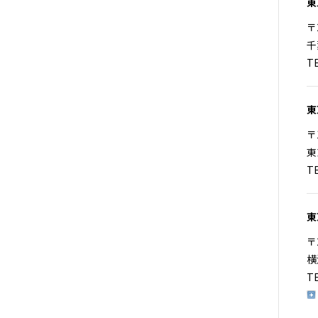
東
〒
千
T
東
〒
東
T
東
〒
横
T