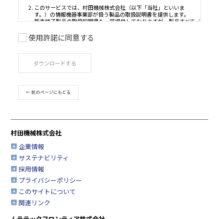
使用許諾に同意する
ご利用条件
ダウンロードする
取扱説明書は、製品をご購入いただいたお客様のための資
品のご使用者様がお読みになることを想定しています。
このサービスで公開している取扱説明書について、製品を
← 前のページにもどる
たお客様以外からのお問い合わせにはお応えできない場合
すのであらかじめご了承ください。
このサービスでは、村田機械株式会社（以下「当社」とい
す。）の情報機器事業部が扱う製品の取扱説明書を提供し
村田機械株式会社
販売終了製品の取扱説明書も一部提供しておりますが、製
の取扱説明書を網羅するものではありませんので、あらか
企業情報
承ください。
サステナビリティ
安全上の注意事項は、取扱説明書が制作された時点での法
採用情報
業界基準に応じた内容になっています。
プライバシーポリシー
取扱説明書の内容は、製品の仕様変更などで予告なく変更
このサイトについて
合があります。
関連リンク
このサービスで提供している取扱説明書の内容は、製品本
されている取扱説明書の内容と異なる場合があります。
ムラテックフロンティア株式会社