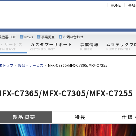
HOME
会社
報機器 TOP
News
事業拠点
お問い合わせ
・サービス
カスタマーサポート
事業情報
ムラテックフ
TS & SERVICE
CUSTOMER SUPPORT
BUSINESS
MURATEC FRONTIER
業トップ
製品・サービス
MFX-C7365/MFX-C7305/MFX-C7255
FX-C7365/MFX-C7305/MFX-C7255
製品概要
特長
仕様