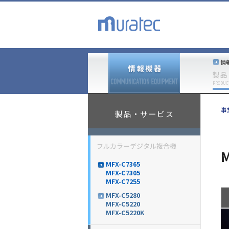
情
製品
PRODUC
事
製品・サービス
フルカラーデジタル複合機
M
MFX-C7365
MFX-C7305
MFX-C7255
MFX-C5280
MFX-C5220
MFX-C5220K