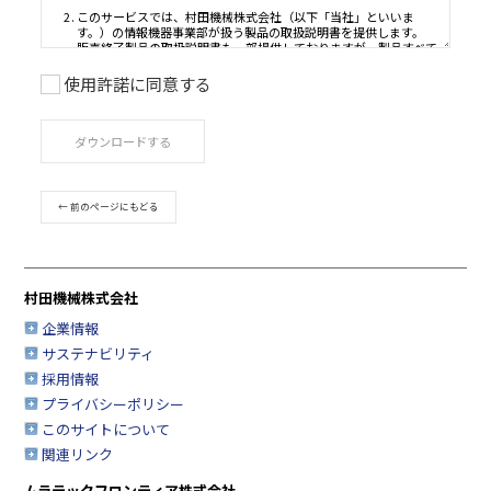
使用許諾に同意する
ご利用条件
ダウンロードする
取扱説明書は、製品をご購入いただいたお客様のための資
品のご使用者様がお読みになることを想定しています。
このサービスで公開している取扱説明書について、製品を
← 前のページにもどる
たお客様以外からのお問い合わせにはお応えできない場合
すのであらかじめご了承ください。
このサービスでは、村田機械株式会社（以下「当社」とい
す。）の情報機器事業部が扱う製品の取扱説明書を提供し
村田機械株式会社
販売終了製品の取扱説明書も一部提供しておりますが、製
の取扱説明書を網羅するものではありませんので、あらか
企業情報
承ください。
サステナビリティ
安全上の注意事項は、取扱説明書が制作された時点での法
採用情報
業界基準に応じた内容になっています。
プライバシーポリシー
取扱説明書の内容は、製品の仕様変更などで予告なく変更
このサイトについて
合があります。
関連リンク
このサービスで提供している取扱説明書の内容は、製品本
されている取扱説明書の内容と異なる場合があります。
ムラテックフロンティア株式会社