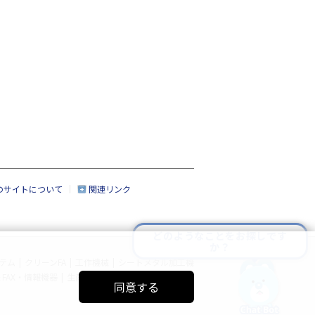
のサイトについて
関連リンク
どのようなことをお探しです
か？
テム
|
クリーンFA
|
工作機械
|
シートメタル加工機
FAX・情報機器
|
生産管理システム
|
サイトマップ
同意する