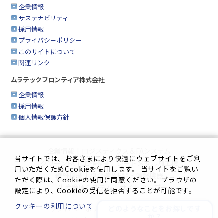
企業情報
サステナビリティ
採用情報
プライバシーポリシー
このサイトについて
関連リンク
ムラテックフロンティア株式会社
企業情報
採用情報
個人情報保護方針
企業情報
|
ロジスティクス＆FAシステム
当サイトでは、お客さまにより快適にウェブサイトをご利
クリーンFA
|
工作機械
|
シートメタル加工機
用いただくためCookieを使用します。 当サイトをご覧い
繊維機械
|
複合機＆FAX・情報機器
ただく際は、Cookieの使用に同意ください。ブラウザの
生産管理システム
|
サイトマップ
設定により、Cookieの受信を拒否することが可能です。
クッキーの利用について
どのようなことをお探しです
プライバシーポリシー
|
このサイトについて
か？