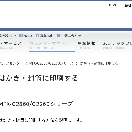
HOME
会社
報機器 TOP
News
事業拠点
お問い合わせ
・サービス
カスタマーサポート
事業情報
ムラテックフ
TS & SERVICE
CUSTOMER SUPPORT
BUSINESS
MURATEC FRONTIER
ヘルプセンター
MFX-C2860/C2260シリーズ
はがき・封筒に印刷する
はがき・封筒に印刷する
MFX-C2860/C2260シリーズ
はがき・封筒に印刷する方法を説明します。