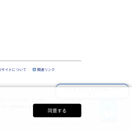
のサイトについて
関連リンク
どのようなことをお探しです
か？
テム
|
クリーンFA
|
工作機械
|
シートメタル加工機
FAX・情報機器
|
生産管理システム
|
サイトマップ
同意する
Innovation. Mark the turning point.