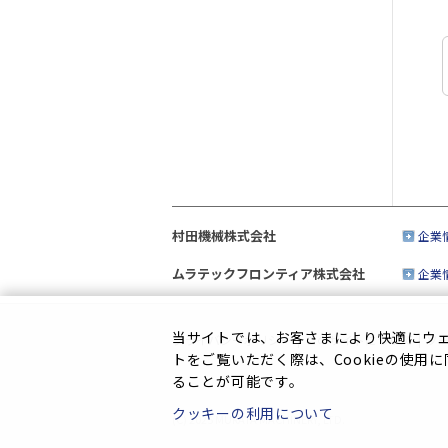
村田機械株式会社
企業
ムラテックフロンティア株式会社
企業
当サイトでは、お客さまにより快適にウェブ
プライバシーポリシー
|
このサイトについて
|
ソ
トをご覧いただく際は、Cookieの使用
ることが可能です。
クッキーの利用について
(C) 2025 MURATA MACHINERY, LTD.