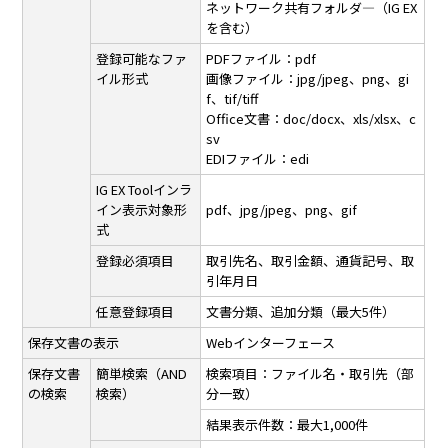
ネットワーク共有フォルダ―（IG EX
を含む）
登録可能なファ
PDFファイル：pdf
イル形式
画像ファイル：jpg/jpeg、png、gi
f、tif/tiff
Ofﬁce文書：doc/docx、xls/xlsx、c
sv
EDIファイル：edi
IG EX Toolインラ
イン表示対象形
pdf、jpg/jpeg、png、gif
式
登録必須項目
取引先名、取引金額、通貨記号、取
引年月日
任意登録項目
文書分類、追加分類（最大5件）
保存文書の表示
Webインターフェース
保存文書
簡単検索（AND
検索項目：ファイル名・取引先（部
の検索
検索）
分一致）
結果表示件数：最大1,000件