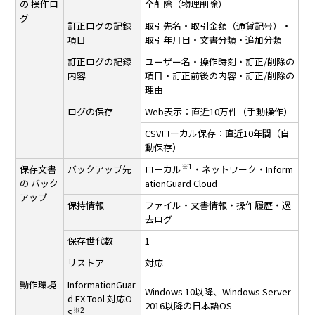
の
操作ロ
全削除（物理削除）
グ
訂正ログの記録
取引先名・取引金額（通貨記号）・
項目
取引年月日・文書分類・追加分類
訂正ログの記録
ユーザー名・操作時刻・訂正/削除の
内容
項目・訂正前後の内容・訂正/削除の
理由
ログの保存
Web表示：直近10万件（手動操作）
CSVローカル保存：直近10年間（自
動保存）
※1
保存文書
バックアップ先
ローカル
・ネットワーク・Inform
の
バック
ationGuard Cloud
アップ
保持情報
ファイル・文書情報・操作履歴・過
去ログ
保存世代数
1
リストア
対応
動作環境
InformationGuar
Windows 10以降、Windows Server
d EX Tool
対応O
2016以降の日本語OS
※2
S