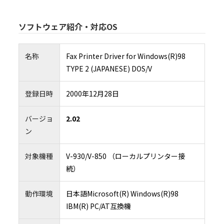
び通信機器の機能を少なくとも一つを備えた機器（以下、「本製品」という）を、本
た国内で使用する目的においてのみ本ソフトウェアを使用できる非独占的なライセン
許諾するものとします。（本条項の目的上、欧州経済地域は「国」として扱われるもの
４．制限
ソフトウェア紹介・対応OS
4.1 お客様は、本契約書の条項に従って本ソフトウェアを使用するものとします。
4.2 お客様は、インストールガイド、製品マニュアル、「ReadMe」ファイル等の補
された、又は別の方法で伝えられた、技術説明、制限事項、注意点に従って本ソフト
するものとします。お客様は、本ソフトウェアを本製品以外の備品・機器と共に使用し
名称
Fax Printer Driver for Windows(R)98
いものとします。また、お客様は、本ソフトウェアの使用に際し、自身の費用と責任お
品内に保存されたデータのバックアップを作成する等、データの管理保全のために必
TYPE 2 (JAPANESE) DOS/V
じるものとします。
4.3 お客様は、お客様の所属する企業又は団体のために本ソフトウェアをインストー
その所属する企業又は団体内の全ユーザー（本ソフトウェア及び本製品の全ユーザー
本契約書の内容を伝達しなければなりません。
4.4 お客様は、村田機械又は村田機械のライセンサーが、事前に通知すること無く本
登録日時
2000年12月28日
をいつでもアップデート又は変更することが可能である旨を承認したものとします。
５．禁止事項
5.1 お客様は、本ソフトウェアを複製、翻訳、改変、翻案、修正、リバースエンジニ
バージョ
2.02
コンパイル又は逆アセンブルしてはなりません。
5.2 お客様は、いかなる第三者に対しても、記録媒体、通信回線、又はその他の方法
ン
フトウェアを賃貸、販売、頒布、貸与、使用許諾、譲渡、移転、又はその他の方法で
てはなりません。
5.3 お客様は、本条項のいずれかの規定に違反して村田機械に損害を生じせしめた場
を賠償しなければなりません。
対象機種
V-930/V-850 （ローカルプリンター接
６．保証及び責任の制限
6.1 本ソフトウェアは、お客様の保有する本製品の動作環境において、全て正常に動
続）
保証するものではなく、村田機械は、本ソフトウェアの機能、性能及び品質がお客様
適合することを、明示たると黙示たるとを問わず、何らの保証も致しません。
6.2 本ソフトウェアは、お客様に事前に通知することなく、村田機械又は村田機械の
によりアップデート又は変更されることがありますが、その場合でも、前項同様、お
動作環境
日本語Microsoft(R) Windows(R)98
る本製品の動作環境において、全て正常に動作することを保証するものではなく、本
の機能、性能及び品質がお客様の特定目的に適合することを、明示たると黙示たるとを
IBM(R) PC/AT互換機
らの保証も致しません。なお、アップデート又は変更に関する情報提供につきまして
性、提供時期、提供方法等すべて村田機械の裁量により決定させていただきます。
6.3 お客様が、本ソフトウェアの誤りを発見し、村田機械に対して、当該欠陥につき
合、村田機械及び村田機械のライセンサーにおいて、合理的な期間内に自己が適切と