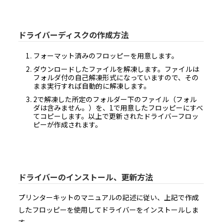
本ソフトウェアは48 CFR 2.101（2007年10月）において定義される「商用品目」で、48 
12.212（2007年10月）に規定される「商用コンピューターソフトウェア」及び「商用
ーソフトウェア文書類」からなるものです。48 CFR 12.212 （2007年10月）及び48 CFR227
ら227.7202-4（2007年1月）までに従い、すべての米国政府機関のエンドユーザーが、
ア及び付属文書に関して得られる権利は、上記に説明される権利のみを指すものとしま
トウェアの使用は、本ソフトウェアが「商用コンピューターソフトウェア」及び「商
ドライバーディスクの作成方法
ターソフトウェア文書類」であることに関する米国政府の同意と、上記に記載される
に関する承諾を構成するものとみなされます。
１１．本契約書の変更
フォーマット済みのフロッピーを用意します。
11.1 村田機械は以下の場合に、村田機械の裁量により、本契約書を変更することがで
（１）本契約書の変更が、お客様の一般の利益に適合するとき。
ダウンロードしたファイルを解凍します。ファイルは
（２）本契約書の変更が、契約をした目的に反せず、かつ、変更の必要性、変更後の内
フォルダ付の自己解凍形式になっていますので、その
性、変更の内容その他の変更に係る事情に照らして合理的なものであるとき。
11.2 村田機械は前項による本契約書の変更にあたり、変更後の本契約書の効力発生日
まま実行すれば自動的に解凍します。
までに、本契約書を変更する旨及び変更後の本契約書の内容とその効力発生日を当社
（URL：https://www.muratec.jp/ce/support/）に掲示します。
2で解凍した所定のフォルダー下のファイル（フォル
１２．分離可能性
ダは含みません。）を、1で用意したフロッピーにすべ
本契約書の一部が、司法上又は行政上の決定により、無効、違法又は法的強制力がな
てコピーします。以上で更新されたドライバーフロッ
合は、かかる部分は削除されるものとし、本契約書における他のいかなる条項ならび
ピーが作成されます。
性及び法的強制力にも一切影響を与えるものではありません。
（最終更新日：2019年2月14日）
ドライバーのインストール、更新方法
プリンターキットのマニュアルの記述に従い、上記で作成
したフロッピーを使用してドライバーをインストールしま