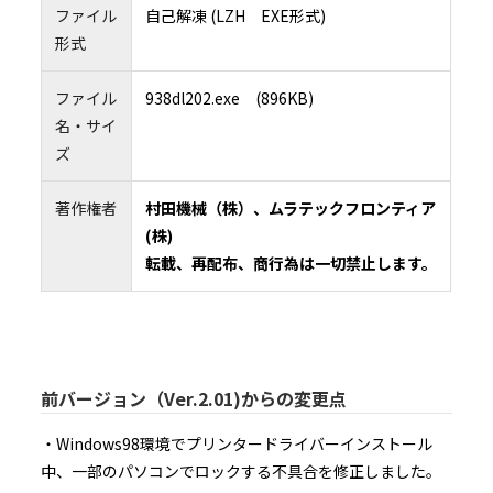
施すよう努力するものとします。
ファイル
自己解凍 (LZH EXE形式)
6.4 村田機械及び村田機械のライセンサーは、本ソフトウェアの利用に関し、お客様
顧客に何らかの損害（直接的損害、結果的損害、付随的損害、逸失利益、営業利益の
形式
断による損害、企業情報の損失、本製品及び本製品と直接又は間接に接続された機器
たデータ等の損失、その他の損失等を含みますが、これらに限定されるものではあり
じた場合でも、一切その責任を負いません。但し、当該損害が村田機械若しくは村田
ンサーの故意又は重大な過失により生じた場合は、この限りではありません。
6.5 村田機械及び村田機械のライセンサーは、本ソフトウェアに関し、第三者の特許
ファイル
938dl202.exe (896KB)
の他の知的財産権に対する侵害がないことを保証するものではなく、お客様が本ソフ
し、第三者から知的財産権侵害の主張（警告、訴訟提起を含む）を受けた場合におい
名・サイ
の責任を負いません。但し、村田機械及び／又は村田機械のライセンサーが、本ソフ
客様に提供した時点（村田機械がお客様に本ソフトウェアを含む記録媒体を譲渡した
ズ
様が本ソフトウェアをダウンロードした時点）において、第三者の知的財産権の侵害
場合は、この限りではありません。
6.6 6.4項但書、6.5項但書又は法令により村田機械及び村田機械のライセンサーが損
負う場合においても、社会通念上、当該種類の債務不履行、不法行為等から直接かつ
著作権者
村田機械（株）、ムラテックフロンティア
通常発生するものと考えられる損害（いわゆる通常損害）を超える損害については責
ん。
(株)
７．契約期間
7.1 お客様が、本ソフトウェアをダウンロード、インストール又は使用するという形
転載、再配布、商行為は一切禁止します。
条項に同意した日が、本契約書の効力発生日となります。
7.2 お客様は、本ソフトウェアをアンインストールし、保有するすべての複製を破棄
って、いつでも本契約を終了させることができます。
7.3 村田機械は、お客様が本契約書の条項に違反した場合、何らの催告を要せず、い
を終了させることができます。本契約の終了時には、お客様は直ちに本ソフトウェアを
トールしなければなりません。
８．準拠法
お客様は、契約の締結の有無に関するすべての紛争も含め、本契約、及び本契約に起因
くは関連するいかなる紛争も、日本法に準拠し、日本法に従って解釈されること、ま
前バージョン（Ver.2.01)からの変更点
び本契約に起因・関連するいかなる紛争も、大阪地方裁判所の専属的管轄権に服する
るものとします。
９．輸出規制
・Windows98環境でプリンタードライバーインストール
本ソフトウェアは、日本国及び米国の輸出規制法の対象となります。お客様は、本ソフ
適用される両国、及びその他の国の輸出規制法を遵守することに同意されたものとしま
中、一部のパソコンでロックする不具合を修正しました。
１０．米国政府機関のエンドユーザーへの注意