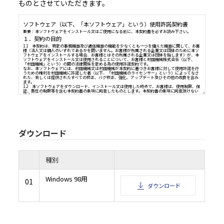
ものとさせていただきます。
ソフトウェア（以下、「本ソフトウェア」という）使用許諾契
重要：本ソフトウェアをインストール又はご使用になる前に、本契約書を必ずお読み
１．契約の目的
1.1 本契約は、特定の事務機器及び通信機器の機能を少なくとも一つを備えた機器に
様（法人又は個人のいずれであるかを問いません。お客様が所属される企業又は団体
フトウェアをインストールする場合、お客様とはその所属される企業又は団体を指し
ソフトウェアをインストール又は使用されることについて、お客様と村田機械株式会
ダウンロード
「村田機械」という）の間の法律関係を定める為の使用許諾契約です。
なお、本ソフトウェアには、村田機械又は村田機械が本契約に基づきお客様に対して
うための権利を村田機械に許諾した者（以下、「村田機械のライセンサー」という）
れた、若しくは提供されたすべての修正、バグ修正、強化、アップデート及びその他の
ます。
種別
1.2 本ソフトウェアをダウンロード、インストール又は使用した時点で、お客様は、
証、責任の制限等を含む本契約書の条項に同意したものとします。本契約書の条項に同
場合は、本ソフトウェアをダウンロード、インストール及び使用することはできませ
Windows 98用
01
２．知的財産権及び所有権
ダウンロード
2.1 本ソフトウェアは著作物として各国の国内法及び複数の国際条約によって保護さ
2.2 本ソフトウェアに関する著作権その他関連する知的財産権及び所有権の一切は、
村田機械のライセンサーに帰属するものとします。
３．ライセンス許諾
本契約書の全条項に従い、村田機械は、対応する村田機械の、又は村田機械が承認し