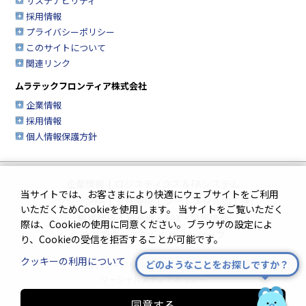
サステナビリティ
採用情報
プライバシーポリシー
このサイトについて
関連リンク
ムラテックフロンティア株式会社
企業情報
採用情報
個人情報保護方針
企業情報
|
ロジスティクス＆FAシステム
当サイトでは、お客さまにより快適にウェブサイトをご利用
クリーンFA
|
工作機械
|
シートメタル加工機
いただくためCookieを使用します。 当サイトをご覧いただく
繊維機械
|
複合機＆FAX・情報機器
際は、Cookieの使用に同意ください。ブラウザの設定によ
生産管理システム
|
サイトマップ
り、Cookieの受信を拒否することが可能です。
クッキーの利用について
どのようなことをお探しですか？
プライバシーポリシー
|
このサイトについて
ソーシャルメディアポリシー
同意する
Innovation. Mark the turning point.