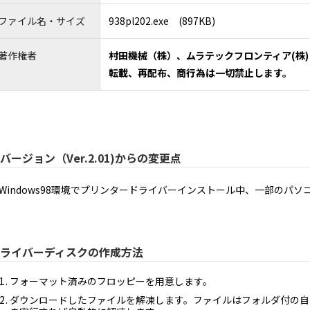
び本契約に起因・関連するいかなる紛争も、大阪地方裁判所の専属的管轄権
９．輸出規制
ファイル名・サイズ
938pl202.exe (897KB)
本ソフトウェアは、日本国及び米国の輸出規制法の対象となります。お客様
１０．米国政府機関のエンドユーザーへの注意
著作権者
村田機械（株）、ムラテックフロンティア(株)
本ソフトウェアは48 CFR 2.101（2007年10月）において定義される「商用
トウェア文書類」からなるものです。48 CFR 12.212 （2007年10月）及び48
転載、再配布、商行為は一切禁止します。
付属文書に関して得られる権利は、上記に説明される権利のみを指すものと
フトウェア文書類」であることに関する米国政府の同意と、上記に記載され
１１．本契約書の変更
11.1 村田機械は以下の場合に、村田機械の裁量により、本契約書を変更す
（１）本契約書の変更が、お客様の一般の利益に適合するとき。
（２）本契約書の変更が、契約をした目的に反せず、かつ、変更の必要性、
11.2 村田機械は前項による本契約書の変更にあたり、変更後の本契約書
（URL：https://www.muratec.jp/ce/support/）に掲示します。
１２．分離可能性
バージョン（Ver.2.01)からの変更点
本契約書の一部が、司法上又は行政上の決定により、無効、違法又は法的強
性及び法的強制力にも一切影響を与えるものではありません。
（最終更新日：2019年2月14日）
Windows98環境でプリンタードライバーインストール中、一部のパ
ライバーディスクの作成方法
フォーマット済みのフロッピーを用意します。
ダウンロードしたファイルを解凍します。ファイルはフォルダ付の自