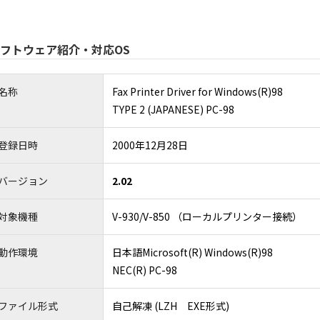
4.2 お客様は、インストールガイド、製品マニュアル、「ReadMe」フ
するものとします。お客様は、本ソフトウェアを本製品以外の備品・機器と
品内に保存されたデータのバックアップを作成する等、データの管理保全の
4.3 お客様は、お客様の所属する企業又は団体のために本ソフトウェアを
本契約書の内容を伝達しなければなりません。
フトウェア紹介・対応OS
4.4 お客様は、村田機械又は村田機械のライセンサーが、事前に通知する
５．禁止事項
5.1 お客様は、本ソフトウェアを複製、翻訳、改変、翻案、修正、リバー
5.2 お客様は、いかなる第三者に対しても、記録媒体、通信回線、又はそ
てはなりません。
名称
Fax Printer Driver for Windows(R)98
5.3 お客様は、本条項のいずれかの規定に違反して村田機械に損害を生じ
６．保証及び責任の制限
TYPE 2 (JAPANESE) PC-98
6.1 本ソフトウェアは、お客様の保有する本製品の動作環境において、全
適合することを、明示たると黙示たるとを問わず、何らの保証も致しません
6.2 本ソフトウェアは、お客様に事前に通知することなく、村田機械又は
登録日時
2000年12月28日
る本製品の動作環境において、全て正常に動作することを保証するものでは
らの保証も致しません。なお、アップデート又は変更に関する情報提供につ
6.3 お客様が、本ソフトウェアの誤りを発見し、村田機械に対して、当該
施すよう努力するものとします。
6.4 村田機械及び村田機械のライセンサーは、本ソフトウェアの利用に関
バージョン
2.02
断による損害、企業情報の損失、本製品及び本製品と直接又は間接に接続さ
じた場合でも、一切その責任を負いません。但し、当該損害が村田機械若し
6.5 村田機械及び村田機械のライセンサーは、本ソフトウェアに関し、第
し、第三者から知的財産権侵害の主張（警告、訴訟提起を含む）を受けた場
対象機種
V-930/V-850 （ローカルプリンター接続）
客様に提供した時点（村田機械がお客様に本ソフトウェアを含む記録媒体を
場合は、この限りではありません。
6.6 6.4項但書、6.5項但書又は法令により村田機械及び村田機械のラ
通常発生するものと考えられる損害（いわゆる通常損害）を超える損害につ
動作環境
日本語Microsoft(R) Windows(R)98
７．契約期間
NEC(R) PC-98
7.1 お客様が、本ソフトウェアをダウンロード、インストール又は使用す
7.2 お客様は、本ソフトウェアをアンインストールし、保有するすべての
7.3 村田機械は、お客様が本契約書の条項に違反した場合、何らの催告を
トールしなければなりません。
８．準拠法
ファイル形式
自己解凍 (LZH EXE形式)
お客様は、契約の締結の有無に関するすべての紛争も含め、本契約、及び本