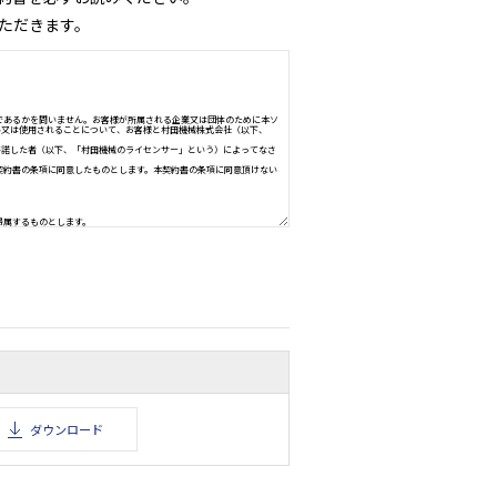
ただきます。
許諾契約書
ずお読み下さい。
えた機器に関して、お客様（法人又は個人のいずれであるかを問いません。お客様が所属される企業
体を指します）が、本ソフトウェアをインストール又は使用されることについて、お客様と村田機械
に対して使用許諾を行うための権利を村田機械に許諾した者（以下、「村田機械のライセンサー」と
びその他の改良を含みます。
お客様は、使用制限、保証、責任の制限等を含む本契約書の条項に同意したものとします。本契約書
できません。
って保護されています。
の一切は、村田機械又は村田機械のライセンサーに帰属するものとします。
ダウンロード
が承認した事務機器及び通信機器の機能を少なくとも一つを備えた機器（以下、「本製品」という）
ライセンスをお客様に許諾するものとします。（本条項の目的上、欧州経済地域は「国」として扱わ
ます。