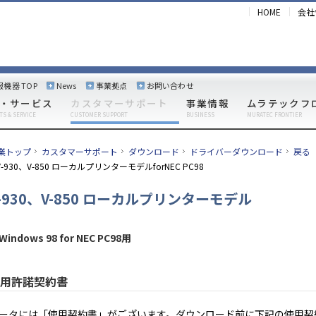
HOME
会社
報機器 TOP
News
事業拠点
お問い合わせ
・サービス
カスタマーサポート
事業情報
ムラテックフ
TS & SERVICE
CUSTOMER SUPPORT
BUSINESS
MURATEC FRONTIER
業トップ
カスタマーサポート
ダウンロード
ドライバーダウンロード
戻る
V-930、V-850 ローカルプリンターモデルforNEC PC98
-930、V-850 ローカルプリンターモデル
Windows 98 for NEC PC98用
用許諾契約書
ータには「使用契約書」がございます。ダウンロード前に下記の使用契