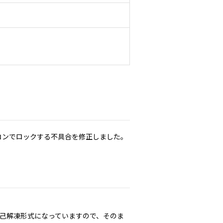
に服することに同意するものとします。
は、本ソフトウェアに適用される両国、及びその他の国の輸出規制法を遵守することに同意されたも
品目」で、48 CFR 12.212（2007年10月）に規定される「商用コンピューターソフトウェア」及び「
 CFR227.7202-1から227.7202-4（2007年1月）までに従い、すべての米国政府機関のエンドユーザ
します。本ソフトウェアの使用は、本ソフトウェアが「商用コンピューターソフトウェア」及び「商
る権利及び制限に関する承諾を構成するものとみなされます。
ることができます。
変更後の内容の相当性、変更の内容その他の変更に係る事情に照らして合理的なものであるとき。
の効力発生日の１か月前までに、本契約書を変更する旨及び変更後の本契約書の内容とその効力発生日
制力がないとされた場合は、かかる部分は削除されるものとし、本契約書における他のいかなる条項
ソコンでロックする不具合を修正しました。
己解凍形式になっていますので、そのま