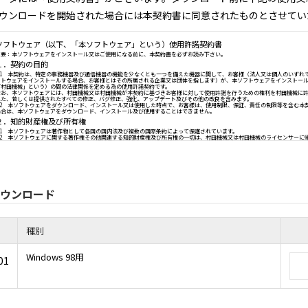
ウンロードを開始された場合には本契約書に同意されたものとさせてい
ソフトウェア（以下、「本ソフトウェア」という）使用
重要：本ソフトウェアをインストール又はご使用になる前に、本契約書を必
１．契約の目的
1.1 本契約は、特定の事務機器及び通信機器の機能を少なくとも一つを備
フトウェアをインストールする場合、お客様とはその所属される企業又は団
「村田機械」という）の間の法律関係を定める為の使用許諾契約です。
ウンロード
なお、本ソフトウェアには、村田機械又は村田機械が本契約に基づきお客様
れた、若しくは提供されたすべての修正、バグ修正、強化、アップデート及
1.2 本ソフトウェアをダウンロード、インストール又は使用した時点で、
場合は、本ソフトウェアをダウンロード、インストール及び使用することは
２．知的財産権及び所有権
種別
2.1 本ソフトウェアは著作物として各国の国内法及び複数の国際条約によ
2.2 本ソフトウェアに関する著作権その他関連する知的財産権及び所有権
Windows 98用
01
３．ライセンス許諾
本契約書の全条項に従い、村田機械は、対応する村田機械の、又は村田機械
た国内で使用する目的においてのみ本ソフトウェアを使用できる非独占的な
４．制限
4.1 お客様は、本契約書の条項に従って本ソフトウェアを使用するものとし