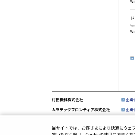
Wi
ド
Ver
Wi
村田機械株式会社
企業
ムラテックフロンティア株式会社
企業
当サイトでは、お客さまにより快適にウェブサ
プライバシーポリシー
|
このサイトについて
|
ソ
覧いただく際は、Cookieの使用に同意く