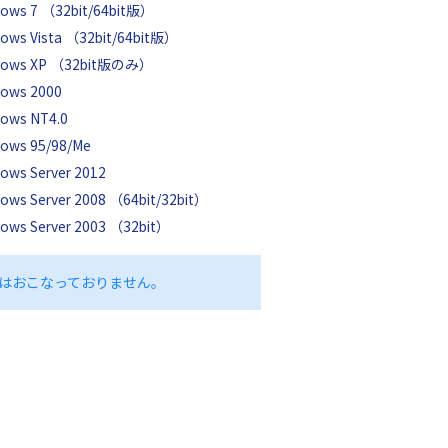
ows 7 （32bit/64bit版）
ows Vista （32bit/64bit版）
dows XP （32bit版のみ）
ows 2000
ows NT4.0
ows 95/98/Me
ows Server 2012
ows Server 2008 （64bit/32bit）
ows Server 2003 （32bit）
はおこなっておりません。