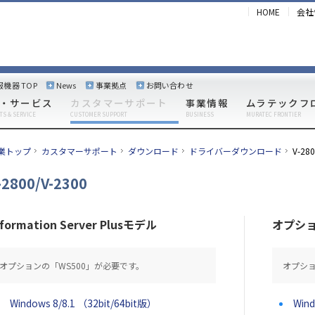
HOME
会社
報機器 TOP
News
事業拠点
お問い合わせ
・サービス
カスタマーサポート
事業情報
ムラテックフ
TS & SERVICE
CUSTOMER SUPPORT
BUSINESS
MURATEC FRONTIER
業トップ
カスタマーサポート
ダウンロード
ドライバーダウンロード
V-280
-2800/V-2300
nformation Server Plusモデル
オプシ
オプションの「WS500」が必要です。
オプショ
Windows 8/8.1 （32bit/64bit版）
Wind