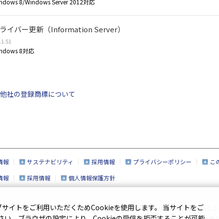
ndows 8/Windows Server 2012対応
ライバー更新（Information Server）
.1.51
ndows 8対応
他社の登録商標について
情報
サステナビリティ
採用情報
プライバシーポリシー
こ
情報
採用情報
個人情報保護方針
イトをご利用いただくためCookieを使用します。 当サイトをご
ーシャルメディアポリシー
企業情報
|
ロジスティクス＆FAシス
ださい。ブラウザの設定により、Cookieの受信を拒否することが可能
繊維機械
|
複合機＆