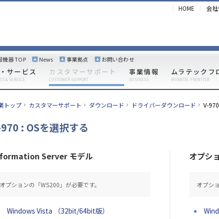
HOME
会社
報機器 TOP
News
事業拠点
お問い合わせ
・サービス
カスタマーサポート
事業情報
ムラテックフ
TS & SERVICE
CUSTOMER SUPPORT
BUSINESS
MURATEC FRONTIER
業トップ
カスタマーサポート
ダウンロード
ドライバーダウンロード
V-970
-970 : OSを選択する
nformation Server モデル
オプシ
オプションの「WS200」が必要です。
オプショ
Windows Vista （32bit/64bit版）
Wind