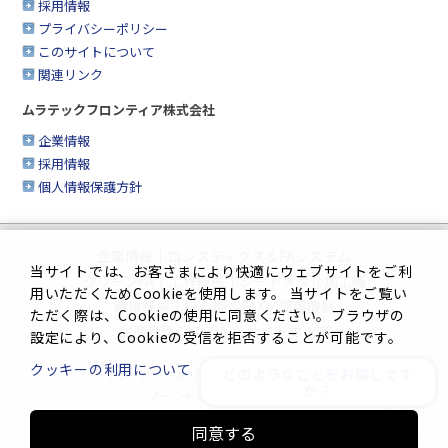
採用情報
プライバシーポリシー
このサイトについて
関連リンク
ムラテックフロンティア株式会社
企業情報
採用情報
個人情報保護方針
企業情報
|
ロジスティクス＆FAシステム
当サイトでは、お客さまにより快適にウェブサイトをご利
クリーンFA
|
工作機械
|
シートメタル加工機
用いただくためCookieを使用します。 当サイトをご覧い
繊維機械
|
複合機＆FAX・情報機器
ただく際は、Cookieの使用に同意ください。ブラウザの
生産管理システム
|
サイトマップ
設定により、Cookieの受信を拒否することが可能です。
クッキーの利用について
どのようなことをお探しです
プライバシーポリシー
|
このサイトについて
か？
ソーシャルメディアポリシー
同意する
Innovation. Mark the turning point.