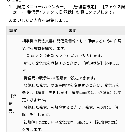
ります。
［設定メニュー/カウンター］-［管理者設定］-［ファクス設
定］-［発信元/ ファクスID 登録］の順にタップします。
変更したい内容を編集します。
設定
説明
相手機の受信文書に発信元情報として印字するための自局
名称を複数登録できます。
半角30 文字（全角15 文字）以内で入力します。
･新しく発信元を登録するときは、［新規登録］を押しま
す。
･発信元の表示は20 種類まで設定できます。
･登録した発信元の設定内容を変更するときは、発信元を
選択し［編集］を押します。編集画面では、登録番号は変
［発
更できません。
信
･登録した発信元を削除するときは、発信元を選択し［削
元］
除］を押します。
･初期値に設定したい発信元は、選択して［初期値設定］
を押します。