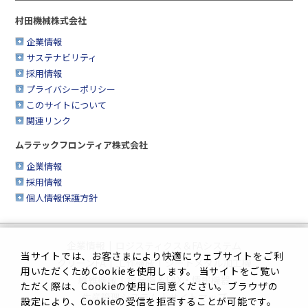
村田機械株式会社
企業情報
サステナビリティ
採用情報
プライバシーポリシー
このサイトについて
関連リンク
ムラテックフロンティア株式会社
企業情報
採用情報
個人情報保護方針
企業情報
|
ロジスティクス＆FAシステム
当サイトでは、お客さまにより快適にウェブサイトをご利
クリーンFA
|
工作機械
|
シートメタル加工機
用いただくためCookieを使用します。 当サイトをご覧い
繊維機械
|
複合機＆FAX・情報機器
ただく際は、Cookieの使用に同意ください。ブラウザの
生産管理システム
|
サイトマップ
設定により、Cookieの受信を拒否することが可能です。