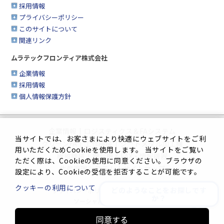
採用情報
プライバシーポリシー
このサイトについて
関連リンク
ムラテックフロンティア株式会社
企業情報
採用情報
個人情報保護方針
企業情報
|
ロジスティクス＆FAシステム
当サイトでは、お客さまにより快適にウェブサイトをご利
クリーンFA
|
工作機械
|
シートメタル加工機
用いただくためCookieを使用します。 当サイトをご覧い
繊維機械
|
複合機＆FAX・情報機器
ただく際は、Cookieの使用に同意ください。ブラウザの
生産管理システム
|
サイトマップ
設定により、Cookieの受信を拒否することが可能です。
クッキーの利用について
どのようなことをお探しです
プライバシーポリシー
|
このサイトについて
か？
ソーシャルメディアポリシー
同意する
Innovation. Mark the turning point.