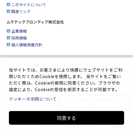
このサイトについて
関連リンク
ムラテックフロンティア株式会社
企業情報
採用情報
個人情報保護方針
企業情報
|
ロジスティクス＆FAシステム
当サイトでは、お客さまにより快適にウェブサイトをご利
クリーンFA
|
工作機械
|
シートメタル加工機
用いただくためCookieを使用します。 当サイトをご覧い
繊維機械
|
複合機＆FAX・情報機器
ただく際は、Cookieの使用に同意ください。ブラウザの
生産管理システム
|
サイトマップ
設定により、Cookieの受信を拒否することが可能です。
クッキーの利用について
どのようなことをお探しです
プライバシーポリシー
|
このサイトについて
か？
ソーシャルメディアポリシー
同意する
Innovation. Mark the turning point.
(C) 2025 MURATA MACHINERY, LTD.