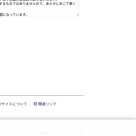
ための資料で、製品のご使用者様がお読みになることを想定しています。
、製品を購入されたお客様以外からのお問い合わせにはお応えできない場
社」といいます。）の情報機器事業部が扱う製品の取扱説明書を提供しま
すが、製品すべての取扱説明書を網羅するものではありませんので、あら
点での法的基準や業界基準に応じた内容になっています。
なく変更される場合があります。
、製品本体に同梱されている取扱説明書の内容と異なる場合があります。
のサイトについて
関連リンク
いる場合がありますが、このサービスでは、それらの印刷物は提供してお
なる製品の一部には、すでに生産終了になっており、市場で入手できない
なく、取扱説明書の内容の全部または一部を複製したり、改竄したりする
テム
|
クリーンFA
|
工作機械
|
シートメタル加工機