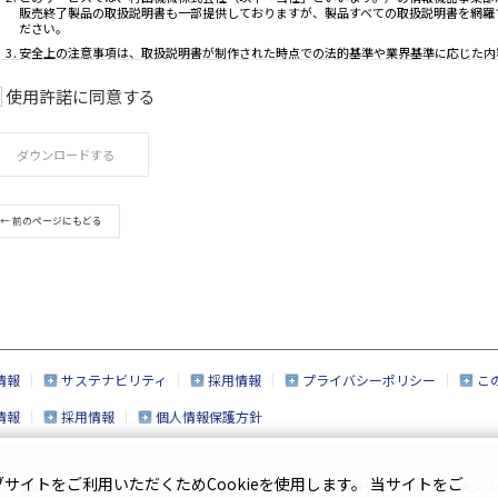
使用許諾に同意する
ご利用条件
ダウンロードする
取扱説明書は、製品をご購入いただいたお客様の
このサービスで公開している取扱説明書について
であらかじめご了承ください。
← 前のページにもどる
このサービスでは、村田機械株式会社（以下「当
販売終了製品の取扱説明書も一部提供しておりま
ださい。
安全上の注意事項は、取扱説明書が制作された時
取扱説明書の内容は、製品の仕様変更などで予告
このサービスで提供している取扱説明書の内容は
情報
サステナビリティ
採用情報
プライバシーポリシー
こ
製品には、取扱説明書以外の印刷物が同梱されて
情報
採用情報
個人情報保護方針
このサービスで提供している取扱説明書の対象と
おりますので、あらかじめご了承ください。
取扱説明書の著作権は当社に帰属しており、許可
イトをご利用いただくためCookieを使用します。 当サイトをご
ーシャルメディアポリシー
企業情報
|
ロジスティクス＆FAシス
ん。