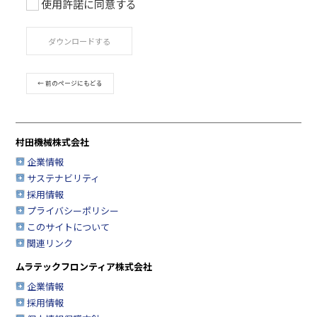
使用許諾に同意する
ご利用条件
取扱説明書は、製品をご購入いただいたお客様のための資
ダウンロードする
品のご使用者様がお読みになることを想定しています。
このサービスで公開している取扱説明書について、製品を
たお客様以外からのお問い合わせにはお応えできない場合
← 前のページにもどる
すのであらかじめご了承ください。
このサービスでは、村田機械株式会社（以下「当社」とい
す。）の情報機器事業部が扱う製品の取扱説明書を提供し
販売終了製品の取扱説明書も一部提供しておりますが、製
村田機械株式会社
の取扱説明書を網羅するものではありませんので、あらか
承ください。
企業情報
安全上の注意事項は、取扱説明書が制作された時点での法
サステナビリティ
業界基準に応じた内容になっています。
採用情報
取扱説明書の内容は、製品の仕様変更などで予告なく変更
プライバシーポリシー
合があります。
このサイトについて
このサービスで提供している取扱説明書の内容は、製品本
関連リンク
されている取扱説明書の内容と異なる場合があります。
製品には、取扱説明書以外の印刷物が同梱されている場合
ムラテックフロンティア株式会社
すが、このサービスでは、それらの印刷物は提供しており
企業情報
このサービスで提供している取扱説明書の対象となる製品
採用情報
は、すでに生産終了になっており、市場で入手できない製