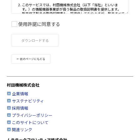
使用許諾に同意する
ご利用条件
ダウンロードする
取扱説明書は、製品をご購入いただいたお客様のための資
品のご使用者様がお読みになることを想定しています。
このサービスで公開している取扱説明書について、製品を
← 前のページにもどる
たお客様以外からのお問い合わせにはお応えできない場合
すのであらかじめご了承ください。
このサービスでは、村田機械株式会社（以下「当社」とい
す。）の情報機器事業部が扱う製品の取扱説明書を提供し
村田機械株式会社
販売終了製品の取扱説明書も一部提供しておりますが、製
の取扱説明書を網羅するものではありませんので、あらか
企業情報
承ください。
サステナビリティ
安全上の注意事項は、取扱説明書が制作された時点での法
採用情報
業界基準に応じた内容になっています。
プライバシーポリシー
取扱説明書の内容は、製品の仕様変更などで予告なく変更
このサイトについて
合があります。
関連リンク
このサービスで提供している取扱説明書の内容は、製品本
されている取扱説明書の内容と異なる場合があります。
ムラテックフロンティア株式会社