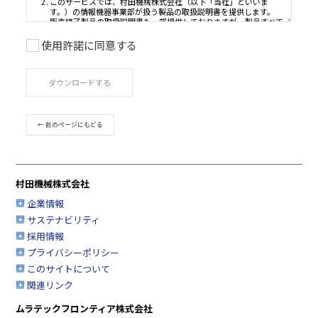
使用許諾に同意する
ご利用条件
ダウンロードする
取扱説明書は、製品をご購入いただいたお客様のための資
品のご使用者様がお読みになることを想定しています。
このサービスで公開している取扱説明書について、製品を
← 前のページにもどる
たお客様以外からのお問い合わせにはお応えできない場合
すのであらかじめご了承ください。
このサービスでは、村田機械株式会社（以下「当社」とい
す。）の情報機器事業部が扱う製品の取扱説明書を提供し
村田機械株式会社
販売終了製品の取扱説明書も一部提供しておりますが、製
の取扱説明書を網羅するものではありませんので、あらか
企業情報
承ください。
サステナビリティ
安全上の注意事項は、取扱説明書が制作された時点での法
採用情報
業界基準に応じた内容になっています。
プライバシーポリシー
取扱説明書の内容は、製品の仕様変更などで予告なく変更
このサイトについて
合があります。
関連リンク
このサービスで提供している取扱説明書の内容は、製品本
されている取扱説明書の内容と異なる場合があります。
ムラテックフロンティア株式会社