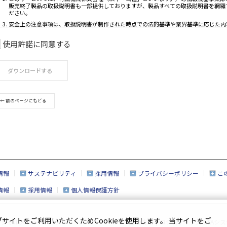
使用許諾に同意する
ご利用条件
ダウンロードする
取扱説明書は、製品をご購入いただいたお客様の
このサービスで公開している取扱説明書について
であらかじめご了承ください。
← 前のページにもどる
このサービスでは、村田機械株式会社（以下「当
販売終了製品の取扱説明書も一部提供しておりま
ださい。
安全上の注意事項は、取扱説明書が制作された時
取扱説明書の内容は、製品の仕様変更などで予告
このサービスで提供している取扱説明書の内容は
情報
サステナビリティ
採用情報
プライバシーポリシー
こ
製品には、取扱説明書以外の印刷物が同梱されて
情報
採用情報
個人情報保護方針
このサービスで提供している取扱説明書の対象と
おりますので、あらかじめご了承ください。
取扱説明書の著作権は当社に帰属しており、許可
イトをご利用いただくためCookieを使用します。 当サイトをご
ーシャルメディアポリシー
企業情報
|
ロジスティクス＆FAシス
ん。