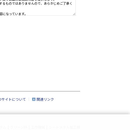
ための資料で、製品のご使用者様がお読みになることを想定しています。
、製品を購入されたお客様以外からのお問い合わせにはお応えできない場
社」といいます。）の情報機器事業部が扱う製品の取扱説明書を提供しま
すが、製品すべての取扱説明書を網羅するものではありませんので、あら
点での法的基準や業界基準に応じた内容になっています。
なく変更される場合があります。
、製品本体に同梱されている取扱説明書の内容と異なる場合があります。
のサイトについて
関連リンク
いる場合がありますが、このサービスでは、それらの印刷物は提供してお
なる製品の一部には、すでに生産終了になっており、市場で入手できない
なく、取扱説明書の内容の全部または一部を複製したり、改竄したりする
テム
|
クリーンFA
|
工作機械
|
シートメタル加工機