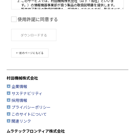
使用許諾に同意する
ご利用条件
ダウンロードする
取扱説明書は、製品をご購入いただいたお客様のための資
品のご使用者様がお読みになることを想定しています。
このサービスで公開している取扱説明書について、製品を
← 前のページにもどる
たお客様以外からのお問い合わせにはお応えできない場合
すのであらかじめご了承ください。
このサービスでは、村田機械株式会社（以下「当社」とい
す。）の情報機器事業部が扱う製品の取扱説明書を提供し
村田機械株式会社
販売終了製品の取扱説明書も一部提供しておりますが、製
の取扱説明書を網羅するものではありませんので、あらか
企業情報
承ください。
サステナビリティ
安全上の注意事項は、取扱説明書が制作された時点での法
採用情報
業界基準に応じた内容になっています。
プライバシーポリシー
取扱説明書の内容は、製品の仕様変更などで予告なく変更
このサイトについて
合があります。
関連リンク
このサービスで提供している取扱説明書の内容は、製品本
されている取扱説明書の内容と異なる場合があります。
ムラテックフロンティア株式会社