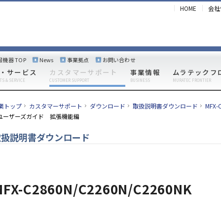
HOME
会社
報機器 TOP
News
事業拠点
お問い合わせ
・サービス
カスタマーサポート
事業情報
ムラテックフ
TS & SERVICE
CUSTOMER SUPPORT
BUSINESS
MURATEC FRONTIER
業トップ
カスタマーサポート
ダウンロード
取扱説明書ダウンロード
MFX
ユーザーズガイド 拡張機能編
取扱説明書ダウンロード
MFX-C2860N/C2260N/C2260NK