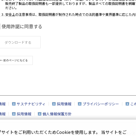
使用許諾に同意する
ご利用条件
ダウンロードする
取扱説明書は、製品をご購入いただいたお客様の
このサービスで公開している取扱説明書について
であらかじめご了承ください。
← 前のページにもどる
このサービスでは、村田機械株式会社（以下「当
販売終了製品の取扱説明書も一部提供しておりま
ださい。
安全上の注意事項は、取扱説明書が制作された時
取扱説明書の内容は、製品の仕様変更などで予告
このサービスで提供している取扱説明書の内容は
情報
サステナビリティ
採用情報
プライバシーポリシー
こ
製品には、取扱説明書以外の印刷物が同梱されて
情報
採用情報
個人情報保護方針
このサービスで提供している取扱説明書の対象と
おりますので、あらかじめご了承ください。
取扱説明書の著作権は当社に帰属しており、許可
イトをご利用いただくためCookieを使用します。 当サイトをご
ーシャルメディアポリシー
企業情報
|
ロジスティクス＆FAシス
ん。