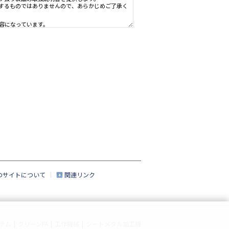
ための資料で、製品のご使用者様がお読みになることを想定しています。
、製品を購入されたお客様以外からのお問い合わせにはお応えできない場
社」といいます。）の情報機器事業部が扱う製品の取扱説明書を提供しま
すが、製品すべての取扱説明書を網羅するものではありませんので、あら
点での法的基準や業界基準に応じた内容になっています。
なく変更される場合があります。
、製品本体に同梱されている取扱説明書の内容と異なる場合があります。
のサイトについて
関連リンク
いる場合がありますが、このサービスでは、それらの印刷物は提供してお
なる製品の一部には、すでに生産終了になっており、市場で入手できない
なく、取扱説明書の内容の全部または一部を複製したり、改竄したりする
テム
|
クリーンFA
|
工作機械
|
シートメタル加工機