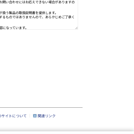
ための資料で、製品のご使用者様がお読みになることを想定しています。
、製品を購入されたお客様以外からのお問い合わせにはお応えできない場
社」といいます。）の情報機器事業部が扱う製品の取扱説明書を提供しま
すが、製品すべての取扱説明書を網羅するものではありませんので、あら
点での法的基準や業界基準に応じた内容になっています。
なく変更される場合があります。
、製品本体に同梱されている取扱説明書の内容と異なる場合があります。
のサイトについて
関連リンク
いる場合がありますが、このサービスでは、それらの印刷物は提供してお
なる製品の一部には、すでに生産終了になっており、市場で入手できない