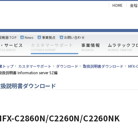
HOME
会社
報機器 TOP
News
事業拠点
お問い合わせ
・サービス
カスタマーサポート
事業情報
ムラテックフ
TS & SERVICE
CUSTOMER SUPPORT
BUSINESS
MURATEC FRONTIER
業トップ
カスタマーサポート
ダウンロード
取扱説明書ダウンロード
MFX
取扱説明書 Information server 5Z編
取扱説明書ダウンロード
MFX-C2860N/C2260N/C2260NK