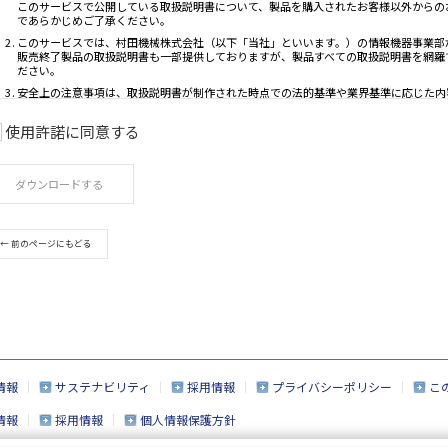
使用許諾に同意する
ご利用条件
ダウンロードする
取扱説明書は、製品をご購入いただいたお客様の
このサービスで公開している取扱説明書について
← 前のページにもどる
であらかじめご了承ください。
このサービスでは、村田機械株式会社（以下「当
販売終了製品の取扱説明書も一部提供しておりま
ださい。
安全上の注意事項は、取扱説明書が制作された時
取扱説明書の内容は、製品の仕様変更などで予告
このサービスで提供している取扱説明書の内容は
情報
サステナビリティ
採用情報
プライバシーポリシー
こ
製品には、取扱説明書以外の印刷物が同梱されて
情報
採用情報
個人情報保護方針
このサービスで提供している取扱説明書の対象と