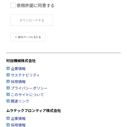
使用許諾に同意する
ご利用条件
取扱説明書は、製品をご購入いただいたお客様のための資
ダウンロードする
品のご使用者様がお読みになることを想定しています。
このサービスで公開している取扱説明書について、製品を
たお客様以外からのお問い合わせにはお応えできない場合
← 前のページにもどる
すのであらかじめご了承ください。
このサービスでは、村田機械株式会社（以下「当社」とい
す。）の情報機器事業部が扱う製品の取扱説明書を提供し
販売終了製品の取扱説明書も一部提供しておりますが、製
村田機械株式会社
の取扱説明書を網羅するものではありませんので、あらか
承ください。
企業情報
サステナビリティ
安全上の注意事項は、取扱説明書が制作された時点での法
業界基準に応じた内容になっています。
採用情報
プライバシーポリシー
取扱説明書の内容は、製品の仕様変更などで予告なく変更
合があります。
このサイトについて
このサービスで提供している取扱説明書の内容は、製品本
関連リンク
されている取扱説明書の内容と異なる場合があります。
ムラテックフロンティア株式会社
製品には、取扱説明書以外の印刷物が同梱されている場合
すが、このサービスでは、それらの印刷物は提供しており
企業情報
このサービスで提供している取扱説明書の対象となる製品
採用情報