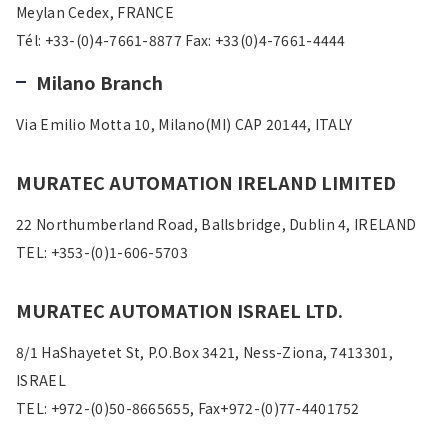
Meylan Cedex, FRANCE
Tél: +33-(0)4-7661-8877 Fax: +33(0)4-7661-4444
Milano Branch
Via Emilio Motta 10, Milano(MI) CAP 20144, ITALY
MURATEC AUTOMATION IRELAND LIMITED
22 Northumberland Road, Ballsbridge, Dublin 4, IRELAND
TEL: +353-(0)1-606-5703
MURATEC AUTOMATION ISRAEL LTD.
8/1 HaShayetet St, P.O.Box 3421, Ness-Ziona, 7413301,
ISRAEL
TEL: +972-(0)50-8665655, Fax+972-(0)77-4401752