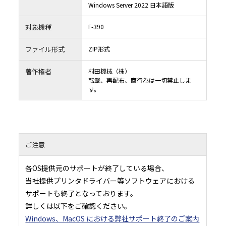
１１．本契約書の変更
Windows Server 2022 日本語版
11.1 村田機械は以下の場合に、村田機械の裁量により、本契約書を変更することがで
（１）本契約書の変更が、お客様の一般の利益に適合するとき。
（２）本契約書の変更が、契約をした目的に反せず、かつ、変更の必要性、変更後の内
対象機種
F-390
性、変更の内容その他の変更に係る事情に照らして合理的なものであるとき。
11.2 村田機械は前項による本契約書の変更にあたり、変更後の本契約書の効力発生日
までに、本契約書を変更する旨及び変更後の本契約書の内容とその効力発生日を当社
（URL：https://www.muratec.jp/ce/support/）に掲示します。
ファイル形式
ZIP形式
１２．分離可能性
本契約書の一部が、司法上又は行政上の決定により、無効、違法又は法的強制力がな
合は、かかる部分は削除されるものとし、本契約書における他のいかなる条項ならび
著作権者
村田機械（株）
性及び法的強制力にも一切影響を与えるものではありません。
転載、再配布、商行為は一切禁止しま
（最終更新日：2019年2月14日）
す。
ご注意
各OS提供元のサポートが終了している場合、
当社提供プリンタドライバー等ソフトウェアにおける
サポートも終了となっております。
詳しくは以下をご確認ください。
Windows、MacOS における弊社サポート終了のご案内