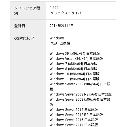
し、第三者から知的財産権侵害の主張（警告、訴訟提起を含む）を受けた場合におい
の責任を負いません。但し、村田機械及び／又は村田機械のライセンサーが、本ソフ
ソフトウェア種
F-390
客様に提供した時点（村田機械がお客様に本ソフトウェアを含む記録媒体を譲渡した
様が本ソフトウェアをダウンロードした時点）において、第三者の知的財産権の侵害
PCファクスドライバー
別
場合は、この限りではありません。
6.6 6.4項但書、6.5項但書又は法令により村田機械及び村田機械のライセンサーが損
負う場合においても、社会通念上、当該種類の債務不履行、不法行為等から直接かつ
通常発生するものと考えられる損害（いわゆる通常損害）を超える損害については責
登録日
2014年2月14日
ん。
７．契約期間
7.1 お客様が、本ソフトウェアをダウンロード、インストール又は使用するという形
OS対応状況
Windows：
条項に同意した日が、本契約書の効力発生日となります。
PC/AT 互換機
7.2 お客様は、本ソフトウェアをアンインストールし、保有するすべての複製を破棄
って、いつでも本契約を終了させることができます。
7.3 村田機械は、お客様が本契約書の条項に違反した場合、何らの催告を要せず、い
Windows XP (x86/x64) 日本語版
を終了させることができます。本契約の終了時には、お客様は直ちに本ソフトウェアを
トールしなければなりません。
Windows Vista (x86/x64) 日本語版
８．準拠法
Windows 7 (x86/x64) 日本語版
お客様は、契約の締結の有無に関するすべての紛争も含め、本契約、及び本契約に起因
Windows 8 (x86/x64) 日本語版
くは関連するいかなる紛争も、日本法に準拠し、日本法に従って解釈されること、ま
び本契約に起因・関連するいかなる紛争も、大阪地方裁判所の専属的管轄権に服する
Windows 10 (x86/x64) 日本語版
るものとします。
Windows 11 (x86/x64) 日本語版
９．輸出規制
Windows Server 2003 (x86/x64) 日本語
本ソフトウェアは、日本国及び米国の輸出規制法の対象となります。お客様は、本ソフ
版
適用される両国、及びその他の国の輸出規制法を遵守することに同意されたものとしま
Windows Server 2008 R2 (x64) 日本語版
１０．米国政府機関のエンドユーザーへの注意
Windows Server 2008 (x86/x64) 日本語
本ソフトウェアは48 CFR 2.101（2007年10月）において定義される「商用品目」で、48 
12.212（2007年10月）に規定される「商用コンピューターソフトウェア」及び「商用
版
ーソフトウェア文書類」からなるものです。48 CFR 12.212 （2007年10月）及び48 CFR227
Windows Server 2012 日本語版
ら227.7202-4（2007年1月）までに従い、すべての米国政府機関のエンドユーザーが、
ア及び付属文書に関して得られる権利は、上記に説明される権利のみを指すものとしま
Windows Server 2012 R2 日本語版
トウェアの使用は、本ソフトウェアが「商用コンピューターソフトウェア」及び「商
Windows Server 2016 日本語版
ターソフトウェア文書類」であることに関する米国政府の同意と、上記に記載される
に関する承諾を構成するものとみなされます。
Windows Server 2019 日本語版