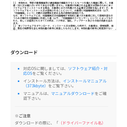
ソフトウェア（以下、「本ソフトウェア」という）使用許諾契
重要：本ソフトウェアをインストール又はご使用になる前に、本契約書を必ずお読み
１．契約の目的
1.1 本契約は、特定の事務機器及び通信機器の機能を少なくとも一つを備えた機器に
様（法人又は個人のいずれであるかを問いません。お客様が所属される企業又は団体
フトウェアをインストールする場合、お客様とはその所属される企業又は団体を指し
ソフトウェアをインストール又は使用されることについて、お客様と村田機械株式会
「村田機械」という）の間の法律関係を定める為の使用許諾契約です。
ダウンロード
なお、本ソフトウェアには、村田機械又は村田機械が本契約に基づきお客様に対して
うための権利を村田機械に許諾した者（以下、「村田機械のライセンサー」という）
れた、若しくは提供されたすべての修正、バグ修正、強化、アップデート及びその他の
ます。
1.2 本ソフトウェアをダウンロード、インストール又は使用した時点で、お客様は、
証、責任の制限等を含む本契約書の条項に同意したものとします。本契約書の条項に同
対応OSに関しましては、
ソフトウェア紹介・対
場合は、本ソフトウェアをダウンロード、インストール及び使用することはできませ
応OS
をご覧ください。
２．知的財産権及び所有権
インストール方法は、
インストールマニュアル
2.1 本ソフトウェアは著作物として各国の国内法及び複数の国際条約によって保護さ
2.2 本ソフトウェアに関する著作権その他関連する知的財産権及び所有権の一切は、
（373kbyte）
をご覧下さい。
村田機械のライセンサーに帰属するものとします。
３．ライセンス許諾
マニュアルは、
マニュアルダウンロード
をご確
本契約書の全条項に従い、村田機械は、対応する村田機械の、又は村田機械が承認し
認下さい。
び通信機器の機能を少なくとも一つを備えた機器（以下、「本製品」という）を、本
た国内で使用する目的においてのみ本ソフトウェアを使用できる非独占的なライセン
許諾するものとします。（本条項の目的上、欧州経済地域は「国」として扱われるもの
４．制限
※ご注意
4.1 お客様は、本契約書の条項に従って本ソフトウェアを使用するものとします。
4.2 お客様は、インストールガイド、製品マニュアル、「ReadMe」ファイル等の補
ダウンロードの際に、「
（ドライバーファイル名）
された、又は別の方法で伝えられた、技術説明、制限事項、注意点に従って本ソフト
するものとします。お客様は、本ソフトウェアを本製品以外の備品・機器と共に使用し