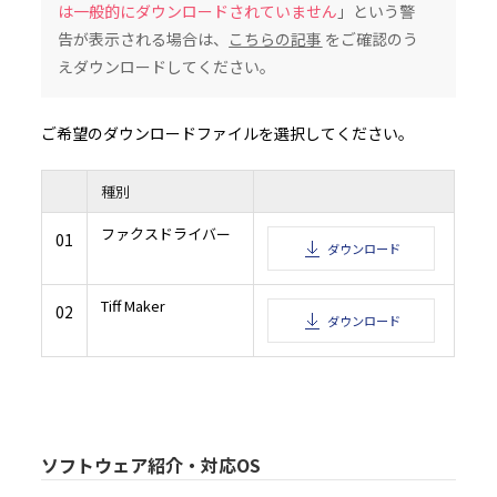
は一般的にダウンロードされていません
」という警
いものとします。また、お客様は、本ソフトウェアの使用に際し、自身の費用と責任お
品内に保存されたデータのバックアップを作成する等、データの管理保全のために必
告が表示される場合は、
こちらの記事
をご確認のう
じるものとします。
4.3 お客様は、お客様の所属する企業又は団体のために本ソフトウェアをインストー
その所属する企業又は団体内の全ユーザー（本ソフトウェア及び本製品の全ユーザー
えダウンロードしてください。
本契約書の内容を伝達しなければなりません。
4.4 お客様は、村田機械又は村田機械のライセンサーが、事前に通知すること無く本
をいつでもアップデート又は変更することが可能である旨を承認したものとします。
５．禁止事項
ご希望のダウンロードファイルを選択してください。
5.1 お客様は、本ソフトウェアを複製、翻訳、改変、翻案、修正、リバースエンジニ
コンパイル又は逆アセンブルしてはなりません。
5.2 お客様は、いかなる第三者に対しても、記録媒体、通信回線、又はその他の方法
フトウェアを賃貸、販売、頒布、貸与、使用許諾、譲渡、移転、又はその他の方法で
てはなりません。
種別
5.3 お客様は、本条項のいずれかの規定に違反して村田機械に損害を生じせしめた場
を賠償しなければなりません。
６．保証及び責任の制限
ファクスドライバー
01
ダウンロード
6.1 本ソフトウェアは、お客様の保有する本製品の動作環境において、全て正常に動
保証するものではなく、村田機械は、本ソフトウェアの機能、性能及び品質がお客様
適合することを、明示たると黙示たるとを問わず、何らの保証も致しません。
6.2 本ソフトウェアは、お客様に事前に通知することなく、村田機械又は村田機械の
Tiff Maker
によりアップデート又は変更されることがありますが、その場合でも、前項同様、お
02
る本製品の動作環境において、全て正常に動作することを保証するものではなく、本
ダウンロード
の機能、性能及び品質がお客様の特定目的に適合することを、明示たると黙示たるとを
らの保証も致しません。なお、アップデート又は変更に関する情報提供につきまして
性、提供時期、提供方法等すべて村田機械の裁量により決定させていただきます。
6.3 お客様が、本ソフトウェアの誤りを発見し、村田機械に対して、当該欠陥につき
合、村田機械及び村田機械のライセンサーにおいて、合理的な期間内に自己が適切と
施すよう努力するものとします。
6.4 村田機械及び村田機械のライセンサーは、本ソフトウェアの利用に関し、お客様
顧客に何らかの損害（直接的損害、結果的損害、付随的損害、逸失利益、営業利益の
断による損害、企業情報の損失、本製品及び本製品と直接又は間接に接続された機器
たデータ等の損失、その他の損失等を含みますが、これらに限定されるものではあり
じた場合でも、一切その責任を負いません。但し、当該損害が村田機械若しくは村田
ソフトウェア紹介・対応OS
ンサーの故意又は重大な過失により生じた場合は、この限りではありません。
6.5 村田機械及び村田機械のライセンサーは、本ソフトウェアに関し、第三者の特許
の他の知的財産権に対する侵害がないことを保証するものではなく、お客様が本ソフ