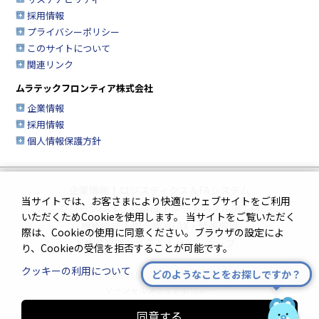
採用情報
プライバシーポリシー
このサイトについて
関連リンク
ムラテックフロンティア株式会社
企業情報
採用情報
個人情報保護方針
企業情報
|
ロジスティクス＆FAシステム
当サイトでは、お客さまにより快適にウェブサイトをご利用
クリーンFA
|
工作機械
|
シートメタル加工機
いただくためCookieを使用します。 当サイトをご覧いただく
繊維機械
|
複合機＆FAX・情報機器
際は、Cookieの使用に同意ください。ブラウザの設定によ
生産管理システム
|
サイトマップ
り、Cookieの受信を拒否することが可能です。
クッキーの利用について
どのようなことをお探しですか？
プライバシーポリシー
|
このサイトについて
ソーシャルメディアポリシー
同意する
Innovation. Mark the turning point.