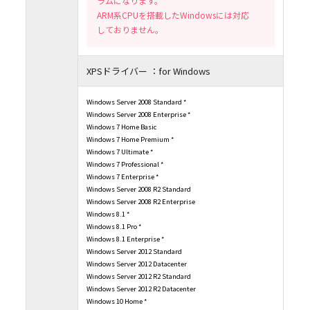
ラムになります。
ARM系CPUを搭載したWindowsには対応
しておりません。
XPSドライバー ：for Windows
Windows Server 2008 Standard *
Windows Server 2008 Enterprise *
Windows 7 Home Basic
Windows 7 Home Premium *
Windows 7 Ultimate *
Windows 7 Professional *
Windows 7 Enterprise *
Windows Server 2008 R2 Standard
Windows Server 2008 R2 Enterprise
Windows 8.1 *
Windows 8.1 Pro *
Windows 8.1 Enterprise *
Windows Server 2012 Standard
Windows Server 2012 Datacenter
Windows Server 2012 R2 Standard
Windows Server 2012 R2 Datacenter
Windows 10 Home *