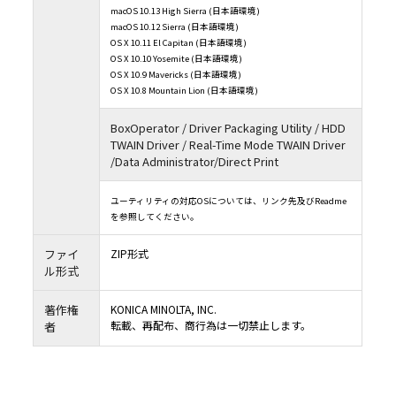
macOS 10.13 High Sierra (日本語環境)
macOS 10.12 Sierra (日本語環境)
OS X 10.11 El Capitan (日本語環境)
OS X 10.10 Yosemite (日本語環境)
OS X 10.9 Mavericks (日本語環境)
OS X 10.8 Mountain Lion (日本語環境)
BoxOperator / Driver Packaging Utility / HDD
TWAIN Driver / Real-Time Mode TWAIN Driver
/Data Administrator/Direct Print
ユーティリティの対応OSについては、リンク先及びReadme
を参照してください。
ファイ
ZIP形式
ル形式
著作権
KONICA MINOLTA, INC.
転載、再配布、商行為は一切禁止します。
者