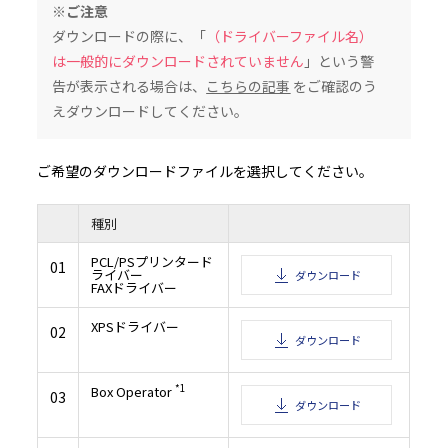
（iv）バックアップの目的に限り、本ソフトウェアの複製物を１部作成すること。
※ご注意
（v）本契約のコピー及び全ての関連書類と一緒に本ソフトウェアを第三者に譲渡する
しこの場合には、お客様は、譲渡に当たって、① かかる第三者に本契約の条件に同意
ダウンロードの際に、「
（ドライバーファイル名）
及び、②お客様が所有する本ソフトウェアの複製物を全てかかる第三者に譲渡、また
任で破壊するかのいずれかを行っていただくことを条件とします。かかる譲渡によって
ノルタからのお客様への使用許諾は終了します。
は一般的にダウンロードされていません
」という警
３．制限
告が表示される場合は、
こちらの記事
をご確認のう
（１）お客様はコニカミノルタの書面による事前同意を得ることなく、以下の行為を
きません。
えダウンロードしてください。
(i) 本契約で許諾されている範囲を超えて、本ソフトウェア及びその複製物を使用、複
合又は譲渡すること
(ii) リバースエンジニアリング、逆アセンブル、逆コンパイルまたはその他の方法で本
アを解析すること
(iii) 本ソフトウェア及びその複製物を再使用許諾、レンタル、リースまたは頒布する
ご希望のダウンロードファイルを選択してください。
(iv) 本ソフトウェアに付けられている商標、ロゴ、著作権表示、シンボル及びラベル
と、使用すること又は変更すること
（２）お客様は、いかなる国の適用可能な輸出管理法規や規則に違反して、本ソフト
しないことに同意するものとします。
４．保証の否認・免責
種別
（１）本ソフトウェアがCD-ROMまたはデジタルデータを保存するその他の有体の記憶
下、記憶媒体といいます。）にて供給された場合、コニカミノルタはお客様に対し、か
PCL/PSプリンタード
01
日から90日間、記憶媒体に瑕疵のないことを保証いたします。本ソフトウェアは現状
ライバー
ダウンロード
客様に提供されるものであり、この記憶媒体に対する保証を除いて、コニカミノルタ
FAXドライバー
社、及びコニカミノルタのライセンサーは、本ソフトウェアに関し明示または黙示を問
なる保証（商品性、特定の目的に対する適合性、第三者の権利を侵害しない旨の保証
それらに限定されません。）もいたしません。
（２）本ソフトウェアのインストールまたは使用、不使用または使用不能に関連して
XPSドライバー
02
する一切の損害（事業利益の損失、情報の損失を含みますがそれらに限定されません
ダウンロード
の逸失利益その他の派生的または付随的損害、及び第三者からお客様になされた損害
づく損害について、コニカミノルタ、その関連会社またはコニカミノルタのライセン
で許される最大限の範囲において、一切責任を負担いたしません。たとえコニカミノ
連会社またはコニカミノルタのライセンサーがかかる損害を予測できた場合、また事
*1
性について知らされていた場合であっても同様とします。
Box Operator
03
５．契約の終了
ダウンロード
お客様はいつでも、本ソフトウェアとその複製物の全てを廃棄することにより本使用
せることができます。また、お客様が本契約の条件に反したときには、本契約はただち
す。お客様は、本契約の終了とともに、ただちに本ソフトウェアとその複製物の全てを