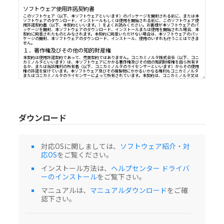
ソフトウェア使用許諾契約書
このソフトウェア（以下、本ソフトウェアといいます）のパッケージを開封される前
ソフトウェアのダウンロード、インストールもしくは使用を開始される前に、このソ
用許諾契約書（以下、本契約といいます。）をよくお読みください。お客様が本ソフト
ッケージを開封、本ソフトウェアのダウンロード、インストールまたは使用を開始さ
契約に同意されたものとみなされます。本契約に同意いただけない場合は、本ソフトウ
ケージの開封、本ソフトウェアのダウンロード、インストール、使用のいずれも行う
せん。
ダウンロード
１．著作権及びその他の知的財産権
本契約は使用許諾契約であって、売買契約ではありません。コニカミノルタ株式会社
カミノルタといいます）は、本ソフトウェアにかかる著作権及びその他の知的財産権
るか、または当該権利の所有者（以下、コニカミノルタのライセンサーといいます）
権の許諾を受けています。本ソフトウェア及びその複製物にかかるいかなる権利もコニ
対応OSに関しましては、
ソフトウェア紹介・対
またはコニカミノルタのライセンサーによって所有されています。本契約は、コニカミ
応OS
をご覧ください。
コニカミノルタのライセンサーからお客様に対して、本ソフトウェアにかかるいかな
その他の知的財産権を譲渡するものではありません。本ソフトウェアは、著作権法及
インストール方法は、
ヘルプセンター ドライバ
より保護されています。
２．使用許諾
ーのインストール
をご覧下さい。
コニカミノルタは、お客様に対して、非独占的かつ限定的な本ソフトウェアの使用権
マニュアルは、
マニュアルダウンロード
をご確
ます。当該使用権に基づいてお客様は以下を行うことができます。
（i）本ソフトウェアを、お客様の管理下にあるコンピューターにインストールし、使
認下さい。
但し、本ソフトウェアに対応する製品と接続されているコンピューターに限ります。
（ii）上記コンピューターのユーザーに本ソフトウェアを使用させること。但し、かか
に本契約の定めを遵守させることを条件とします。
（iii）お客様の日常業務又は個人的利用のためにのみ本ソフトウェアを使用すること