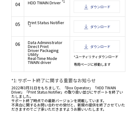
*1
HDD TWAIN Driver
かねばなりません。
04
ダウンロード
６．準拠法
本契約は、日本国法に準拠するものとします。
７．分離可能性
Print Status Notifier
05
*1
本契約の一部が裁判所等によって無効であると決定された場合でも、本契約のその他
ダウンロード
判断に何ら影響を受けることなく完全に有効に存続するものとします。
８．NOTICE TO US GOVERNMENT END USERS
The Software is a "commercial item," as that term is defined at 48 C.F.R. 2.101 
Data Administrator
06
1995), consisting of "commercial computer software" and "commercial comp
Direct Print
ダウンロード
software documentation," as such terms are used in 48 C.F.R. 12.212 (Septembe
Driver Packaging
Consistent with 48 C.F.R. 12.212 and 48 C.F.R. 227.7202-1 through 227.7202-4 (June 
Utility
U.S. Government End Users shall acquire the Software with only those rights 
*ユーティリティダウンロード
herein.
Real-Time Mode
TWAIN driver
専用ページに移動します
*1: サポート終了に関する重要なお知らせ
2022年3月31日をもちまして、「Box Operator」「HDD TWAIN
Driver」「Print Status Notifier」の取り扱い並びにサポートを終了い
たしました。
サポート終了時点での最新バージョンを掲載しています。
不具合に関するお問い合わせの受付と、新規の提供を終了させていた
だきますのでご了承いただきますようお願いいたします。