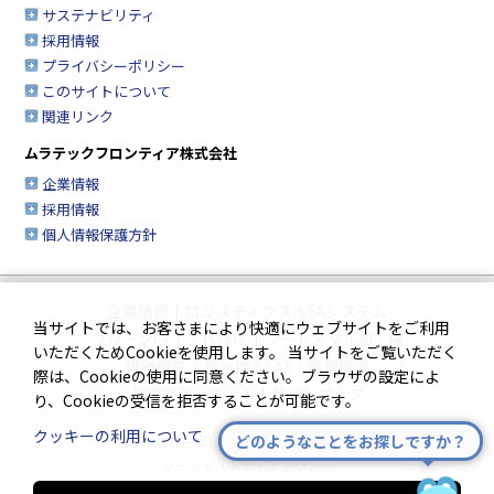
サステナビリティ
採用情報
プライバシーポリシー
このサイトについて
関連リンク
ムラテックフロンティア株式会社
企業情報
採用情報
個人情報保護方針
企業情報
|
ロジスティクス＆FAシステム
当サイトでは、お客さまにより快適にウェブサイトをご利用
クリーンFA
|
工作機械
|
シートメタル加工機
いただくためCookieを使用します。 当サイトをご覧いただく
繊維機械
|
複合機＆FAX・情報機器
際は、Cookieの使用に同意ください。ブラウザの設定によ
生産管理システム
|
サイトマップ
り、Cookieの受信を拒否することが可能です。
クッキーの利用について
どのようなことをお探しですか？
プライバシーポリシー
|
このサイトについて
ソーシャルメディアポリシー