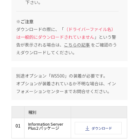
下さい。
２．知的財産権及び所有権
2.1 本ソフトウェアは著作物として各国の国内法及び複数の国際条約によって保護さ
2.2 本ソフトウェアに関する著作権その他関連する知的財産権及び所有権の一切は、
村田機械のライセンサーに帰属するものとします。
３．ライセンス許諾
※ご注意
本契約書の全条項に従い、村田機械は、対応する村田機械の、又は村田機械が承認し
ダウンロードの際に、「
（ドライバーファイル名）
び通信機器の機能を少なくとも一つを備えた機器（以下、「本製品」という）を、本
た国内で使用する目的においてのみ本ソフトウェアを使用できる非独占的なライセン
は一般的にダウンロードされていません
」という警
許諾するものとします。（本条項の目的上、欧州経済地域は「国」として扱われるもの
４．制限
告が表示される場合は、
こちらの記事
をご確認のう
4.1 お客様は、本契約書の条項に従って本ソフトウェアを使用するものとします。
えダウンロードしてください。
4.2 お客様は、インストールガイド、製品マニュアル、「ReadMe」ファイル等の補
された、又は別の方法で伝えられた、技術説明、制限事項、注意点に従って本ソフト
するものとします。お客様は、本ソフトウェアを本製品以外の備品・機器と共に使用し
いものとします。また、お客様は、本ソフトウェアの使用に際し、自身の費用と責任お
品内に保存されたデータのバックアップを作成する等、データの管理保全のために必
じるものとします。
4.3 お客様は、お客様の所属する企業又は団体のために本ソフトウェアをインストー
別途オプション「WS500」の装着が必要です。
その所属する企業又は団体内の全ユーザー（本ソフトウェア及び本製品の全ユーザー
本契約書の内容を伝達しなければなりません。
オプションが装着されているか不明な場合は、イン
4.4 お客様は、村田機械又は村田機械のライセンサーが、事前に通知すること無く本
をいつでもアップデート又は変更することが可能である旨を承認したものとします。
フォメーションセンターまでお問合せください。
５．禁止事項
5.1 お客様は、本ソフトウェアを複製、翻訳、改変、翻案、修正、リバースエンジニ
コンパイル又は逆アセンブルしてはなりません。
5.2 お客様は、いかなる第三者に対しても、記録媒体、通信回線、又はその他の方法
フトウェアを賃貸、販売、頒布、貸与、使用許諾、譲渡、移転、又はその他の方法で
種別
てはなりません。
5.3 お客様は、本条項のいずれかの規定に違反して村田機械に損害を生じせしめた場
を賠償しなければなりません。
Information Server
６．保証及び責任の制限
01
Plus2 パッケージ
ダウンロード
6.1 本ソフトウェアは、お客様の保有する本製品の動作環境において、全て正常に動
保証するものではなく、村田機械は、本ソフトウェアの機能、性能及び品質がお客様
適合することを、明示たると黙示たるとを問わず、何らの保証も致しません。