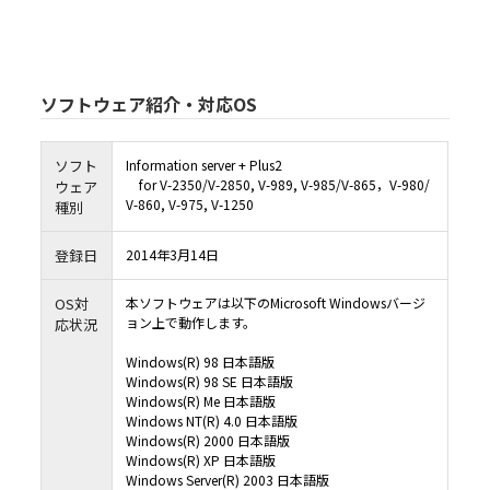
6.2 本ソフトウェアは、お客様に事前に通知することなく、村田機械又は村田機械の
によりアップデート又は変更されることがありますが、その場合でも、前項同様、お
る本製品の動作環境において、全て正常に動作することを保証するものではなく、本
の機能、性能及び品質がお客様の特定目的に適合することを、明示たると黙示たるとを
らの保証も致しません。なお、アップデート又は変更に関する情報提供につきまして
性、提供時期、提供方法等すべて村田機械の裁量により決定させていただきます。
6.3 お客様が、本ソフトウェアの誤りを発見し、村田機械に対して、当該欠陥につき
合、村田機械及び村田機械のライセンサーにおいて、合理的な期間内に自己が適切と
ソフトウェア紹介・対応OS
施すよう努力するものとします。
6.4 村田機械及び村田機械のライセンサーは、本ソフトウェアの利用に関し、お客様
顧客に何らかの損害（直接的損害、結果的損害、付随的損害、逸失利益、営業利益の
断による損害、企業情報の損失、本製品及び本製品と直接又は間接に接続された機器
たデータ等の損失、その他の損失等を含みますが、これらに限定されるものではあり
ソフト
Information server + Plus2
じた場合でも、一切その責任を負いません。但し、当該損害が村田機械若しくは村田
ンサーの故意又は重大な過失により生じた場合は、この限りではありません。
for V-2350/V-2850, V-989, V-985/V-865，V-980/
ウェア
6.5 村田機械及び村田機械のライセンサーは、本ソフトウェアに関し、第三者の特許
V-860, V-975, V-1250
の他の知的財産権に対する侵害がないことを保証するものではなく、お客様が本ソフ
種別
し、第三者から知的財産権侵害の主張（警告、訴訟提起を含む）を受けた場合におい
の責任を負いません。但し、村田機械及び／又は村田機械のライセンサーが、本ソフ
客様に提供した時点（村田機械がお客様に本ソフトウェアを含む記録媒体を譲渡した
様が本ソフトウェアをダウンロードした時点）において、第三者の知的財産権の侵害
登録日
2014年3月14日
場合は、この限りではありません。
6.6 6.4項但書、6.5項但書又は法令により村田機械及び村田機械のライセンサーが損
負う場合においても、社会通念上、当該種類の債務不履行、不法行為等から直接かつ
OS対
本ソフトウェアは以下のMicrosoft Windowsバージ
通常発生するものと考えられる損害（いわゆる通常損害）を超える損害については責
ん。
ョン上で動作します。
応状況
７．契約期間
7.1 お客様が、本ソフトウェアをダウンロード、インストール又は使用するという形
Windows(R) 98 日本語版
条項に同意した日が、本契約書の効力発生日となります。
7.2 お客様は、本ソフトウェアをアンインストールし、保有するすべての複製を破棄
Windows(R) 98 SE 日本語版
って、いつでも本契約を終了させることができます。
Windows(R) Me 日本語版
7.3 村田機械は、お客様が本契約書の条項に違反した場合、何らの催告を要せず、い
を終了させることができます。本契約の終了時には、お客様は直ちに本ソフトウェアを
Windows NT(R) 4.0 日本語版
トールしなければなりません。
Windows(R) 2000 日本語版
８．準拠法
Windows(R) XP 日本語版
お客様は、契約の締結の有無に関するすべての紛争も含め、本契約、及び本契約に起因
Windows Server(R) 2003 日本語版
くは関連するいかなる紛争も、日本法に準拠し、日本法に従って解釈されること、ま