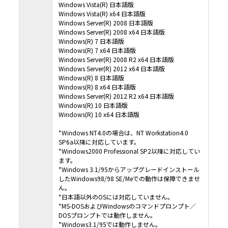
び本契約に起因・関連するいかなる紛争も、大阪地方裁判所の専属的管轄権に服する
Windows Vista(R) 日本語版
るものとします。
Windows Vista(R) x64 日本語版
９．輸出規制
Windows Server(R) 2008 日本語版
本ソフトウェアは、日本国及び米国の輸出規制法の対象となります。お客様は、本ソフ
適用される両国、及びその他の国の輸出規制法を遵守することに同意されたものとしま
Windows Server(R) 2008 x64 日本語版
１０．米国政府機関のエンドユーザーへの注意
Windows(R) 7 日本語版
本ソフトウェアは48 CFR 2.101（2007年10月）において定義される「商用品目」で、48 
Windows(R) 7 x64 日本語版
12.212（2007年10月）に規定される「商用コンピューターソフトウェア」及び「商用
Windows Server(R) 2008 R2 x64 日本語版
ーソフトウェア文書類」からなるものです。48 CFR 12.212 （2007年10月）及び48 CFR227
ら227.7202-4（2007年1月）までに従い、すべての米国政府機関のエンドユーザーが、
Windows Server(R) 2012 x64 日本語版
ア及び付属文書に関して得られる権利は、上記に説明される権利のみを指すものとしま
Windows(R) 8 日本語版
トウェアの使用は、本ソフトウェアが「商用コンピューターソフトウェア」及び「商
ターソフトウェア文書類」であることに関する米国政府の同意と、上記に記載される
Windows(R) 8 x64 日本語版
に関する承諾を構成するものとみなされます。
Windows Server(R) 2012 R2 x64 日本語版
１１．本契約書の変更
Windows(R) 10 日本語版
11.1 村田機械は以下の場合に、村田機械の裁量により、本契約書を変更することがで
（１）本契約書の変更が、お客様の一般の利益に適合するとき。
Windows(R) 10 x64 日本語版
（２）本契約書の変更が、契約をした目的に反せず、かつ、変更の必要性、変更後の内
性、変更の内容その他の変更に係る事情に照らして合理的なものであるとき。
11.2 村田機械は前項による本契約書の変更にあたり、変更後の本契約書の効力発生日
*Windows NT4.0の場合は、NT Workstation4.0
までに、本契約書を変更する旨及び変更後の本契約書の内容とその効力発生日を当社
SP6a以降に対応しています。
（URL：https://www.muratec.jp/ce/support/）に掲示します。
１２．分離可能性
*Windows2000 Professional SP2以降に対応してい
ます。
本契約書の一部が、司法上又は行政上の決定により、無効、違法又は法的強制力がな
合は、かかる部分は削除されるものとし、本契約書における他のいかなる条項ならび
*Windows 3.1/95からアップグレードインストール
性及び法的強制力にも一切影響を与えるものではありません。
したWindows98/98 SE/Meでの動作は保障できませ
（最終更新日：2019年2月14日）
ん。
*日本語以外のOSには対応していません。
*MS-DOSおよびWindowsのコマンドプロンプト／
DOSプロンプトでは動作しません。
*Windows3.1/95では動作しません。