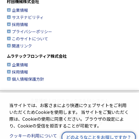
村田機械株式会社
企業情報
サステナビリティ
採用情報
プライバシーポリシー
このサイトについて
関連リンク
ムラテックフロンティア株式会社
企業情報
採用情報
個人情報保護方針
企業情報
|
ロジスティクス＆FAシステム
当サイトでは、お客さまにより快適にウェブサイトをご利用
クリーンFA
|
工作機械
|
シートメタル加工機
いただくためCookieを使用します。 当サイトをご覧いただく
繊維機械
|
複合機＆FAX・情報機器
際は、Cookieの使用に同意ください。ブラウザの設定によ
生産管理システム
|
サイトマップ
り、Cookieの受信を拒否することが可能です。
クッキーの利用について
どのようなことをお探しですか？
プライバシーポリシー
|
このサイトについて