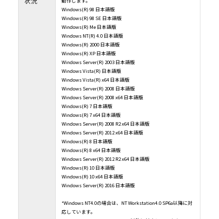
状況
動作します。
お客様は、契約の締結の有無に関するすべての紛争も含め、本契約、及び本契約に起因
くは関連するいかなる紛争も、日本法に準拠し、日本法に従って解釈されること、ま
Windows(R) 98 日本語版
び本契約に起因・関連するいかなる紛争も、大阪地方裁判所の専属的管轄権に服する
るものとします。
Windows(R) 98 SE 日本語版
９．輸出規制
Windows(R) Me 日本語版
本ソフトウェアは、日本国及び米国の輸出規制法の対象となります。お客様は、本ソフ
Windows NT(R) 4.0 日本語版
適用される両国、及びその他の国の輸出規制法を遵守することに同意されたものとしま
Windows(R) 2000 日本語版
１０．米国政府機関のエンドユーザーへの注意
Windows(R) XP 日本語版
本ソフトウェアは48 CFR 2.101（2007年10月）において定義される「商用品目」で、48 
Windows Server(R) 2003 日本語版
12.212（2007年10月）に規定される「商用コンピューターソフトウェア」及び「商用
ーソフトウェア文書類」からなるものです。48 CFR 12.212 （2007年10月）及び48 CFR227
Windows Vista(R) 日本語版
ら227.7202-4（2007年1月）までに従い、すべての米国政府機関のエンドユーザーが、
Windows Vista(R) x64 日本語版
ア及び付属文書に関して得られる権利は、上記に説明される権利のみを指すものとしま
トウェアの使用は、本ソフトウェアが「商用コンピューターソフトウェア」及び「商
Windows Server(R) 2008 日本語版
ターソフトウェア文書類」であることに関する米国政府の同意と、上記に記載される
に関する承諾を構成するものとみなされます。
Windows Server(R) 2008 x64 日本語版
１１．本契約書の変更
Windows(R) 7 日本語版
11.1 村田機械は以下の場合に、村田機械の裁量により、本契約書を変更することがで
Windows(R) 7 x64 日本語版
（１）本契約書の変更が、お客様の一般の利益に適合するとき。
Windows Server(R) 2008 R2 x64 日本語版
（２）本契約書の変更が、契約をした目的に反せず、かつ、変更の必要性、変更後の内
性、変更の内容その他の変更に係る事情に照らして合理的なものであるとき。
Windows Server(R) 2012 x64 日本語版
11.2 村田機械は前項による本契約書の変更にあたり、変更後の本契約書の効力発生日
Windows(R) 8 日本語版
までに、本契約書を変更する旨及び変更後の本契約書の内容とその効力発生日を当社
（URL：https://www.muratec.jp/ce/support/）に掲示します。
Windows(R) 8 x64 日本語版
１２．分離可能性
Windows Server(R) 2012 R2 x64 日本語版
本契約書の一部が、司法上又は行政上の決定により、無効、違法又は法的強制力がな
Windows(R) 10 日本語版
合は、かかる部分は削除されるものとし、本契約書における他のいかなる条項ならび
Windows(R) 10 x64 日本語版
性及び法的強制力にも一切影響を与えるものではありません。
Windows Server(R) 2016 日本語版
（最終更新日：2019年2月14日）
*Windows NT4.0の場合は、NT Workstation4.0 SP6a以降に対
応しています。