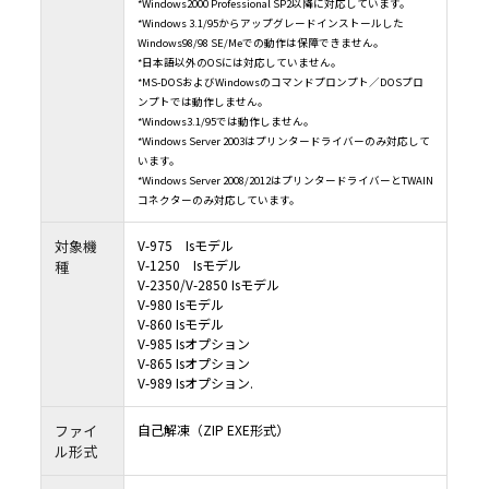
*Windows2000 Professional SP2以降に対応しています。
*Windows 3.1/95からアップグレードインストールした
Windows98/98 SE/Meでの動作は保障できません。
*日本語以外のOSには対応していません。
*MS-DOSおよびWindowsのコマンドプロンプト／DOSプロ
ンプトでは動作しません。
*Windows3.1/95では動作しません。
*Windows Server 2003はプリンタードライバーのみ対応して
います。
*Windows Server 2008/2012はプリンタードライバーとTWAIN
コネクターのみ対応しています。
対象機
V-975 Isモデル
V-1250 Isモデル
種
V-2350/V-2850 Isモデル
V-980 Isモデル
V-860 Isモデル
V-985 Isオプション
V-865 Isオプション
V-989 Isオプション.
ファイ
自己解凍（ZIP EXE形式）
ル形式