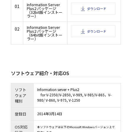
保証するものではなく、村田機械は、本ソフトウェアの機能、性能及び品質がお客様
Information Server
01
適合することを、明示たると黙示たるとを問わず、何らの保証も致しません。
Plus2 パッケージ
ダウンロード
6.2 本ソフトウェアは、お客様に事前に通知することなく、村田機械又は村田機械の
（32bit版インストー
によりアップデート又は変更されることがありますが、その場合でも、前項同様、お
る本製品の動作環境において、全て正常に動作することを保証するものではなく、本
ラー）
の機能、性能及び品質がお客様の特定目的に適合することを、明示たると黙示たるとを
らの保証も致しません。なお、アップデート又は変更に関する情報提供につきまして
性、提供時期、提供方法等すべて村田機械の裁量により決定させていただきます。
Information Server
02
6.3 お客様が、本ソフトウェアの誤りを発見し、村田機械に対して、当該欠陥につき
Plus2 パッケージ
ダウンロード
合、村田機械及び村田機械のライセンサーにおいて、合理的な期間内に自己が適切と
（64bit版インストー
施すよう努力するものとします。
ラー）
6.4 村田機械及び村田機械のライセンサーは、本ソフトウェアの利用に関し、お客様
顧客に何らかの損害（直接的損害、結果的損害、付随的損害、逸失利益、営業利益の
断による損害、企業情報の損失、本製品及び本製品と直接又は間接に接続された機器
たデータ等の損失、その他の損失等を含みますが、これらに限定されるものではあり
じた場合でも、一切その責任を負いません。但し、当該損害が村田機械若しくは村田
ンサーの故意又は重大な過失により生じた場合は、この限りではありません。
6.5 村田機械及び村田機械のライセンサーは、本ソフトウェアに関し、第三者の特許
の他の知的財産権に対する侵害がないことを保証するものではなく、お客様が本ソフ
し、第三者から知的財産権侵害の主張（警告、訴訟提起を含む）を受けた場合におい
の責任を負いません。但し、村田機械及び／又は村田機械のライセンサーが、本ソフ
ソフトウェア紹介・対応OS
客様に提供した時点（村田機械がお客様に本ソフトウェアを含む記録媒体を譲渡した
様が本ソフトウェアをダウンロードした時点）において、第三者の知的財産権の侵害
場合は、この限りではありません。
6.6 6.4項但書、6.5項但書又は法令により村田機械及び村田機械のライセンサーが損
負う場合においても、社会通念上、当該種類の債務不履行、不法行為等から直接かつ
通常発生するものと考えられる損害（いわゆる通常損害）を超える損害については責
ソフト
Information server + Plus2
ん。
for V-2350/V-2850, V-989, V-985/V-865，V-
ウェア
７．契約期間
980/ V-860, V-975, V-1250
種別
7.1 お客様が、本ソフトウェアをダウンロード、インストール又は使用するという形
条項に同意した日が、本契約書の効力発生日となります。
7.2 お客様は、本ソフトウェアをアンインストールし、保有するすべての複製を破棄
って、いつでも本契約を終了させることができます。
登録日
2014年3月14日
7.3 村田機械は、お客様が本契約書の条項に違反した場合、何らの催告を要せず、い
を終了させることができます。本契約の終了時には、お客様は直ちに本ソフトウェアを
トールしなければなりません。
OS対応
８．準拠法
本ソフトウェアは以下のMicrosoft Windowsバージョン上で