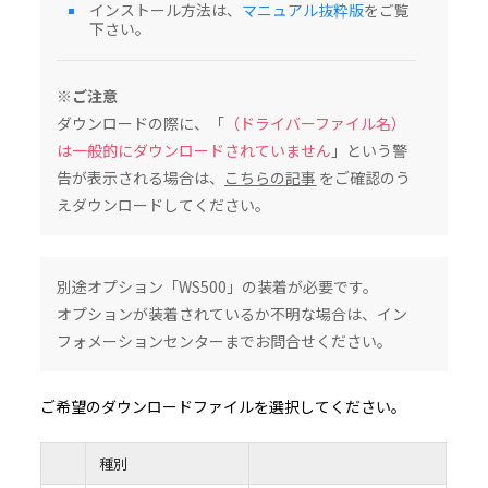
証、責任の制限等を含む本契約書の条項に同意したものとします。本契約書の条項に同
インストール方法は、
マニュアル抜粋版
をご覧
場合は、本ソフトウェアをダウンロード、インストール及び使用することはできませ
下さい。
２．知的財産権及び所有権
2.1 本ソフトウェアは著作物として各国の国内法及び複数の国際条約によって保護さ
2.2 本ソフトウェアに関する著作権その他関連する知的財産権及び所有権の一切は、
村田機械のライセンサーに帰属するものとします。
※ご注意
３．ライセンス許諾
本契約書の全条項に従い、村田機械は、対応する村田機械の、又は村田機械が承認し
ダウンロードの際に、「
（ドライバーファイル名）
び通信機器の機能を少なくとも一つを備えた機器（以下、「本製品」という）を、本
た国内で使用する目的においてのみ本ソフトウェアを使用できる非独占的なライセン
は一般的にダウンロードされていません
」という警
許諾するものとします。（本条項の目的上、欧州経済地域は「国」として扱われるもの
４．制限
告が表示される場合は、
こちらの記事
をご確認のう
4.1 お客様は、本契約書の条項に従って本ソフトウェアを使用するものとします。
えダウンロードしてください。
4.2 お客様は、インストールガイド、製品マニュアル、「ReadMe」ファイル等の補
された、又は別の方法で伝えられた、技術説明、制限事項、注意点に従って本ソフト
するものとします。お客様は、本ソフトウェアを本製品以外の備品・機器と共に使用し
いものとします。また、お客様は、本ソフトウェアの使用に際し、自身の費用と責任お
品内に保存されたデータのバックアップを作成する等、データの管理保全のために必
じるものとします。
4.3 お客様は、お客様の所属する企業又は団体のために本ソフトウェアをインストー
別途オプション「WS500」の装着が必要です。
その所属する企業又は団体内の全ユーザー（本ソフトウェア及び本製品の全ユーザー
本契約書の内容を伝達しなければなりません。
オプションが装着されているか不明な場合は、イン
4.4 お客様は、村田機械又は村田機械のライセンサーが、事前に通知すること無く本
をいつでもアップデート又は変更することが可能である旨を承認したものとします。
フォメーションセンターまでお問合せください。
５．禁止事項
5.1 お客様は、本ソフトウェアを複製、翻訳、改変、翻案、修正、リバースエンジニ
コンパイル又は逆アセンブルしてはなりません。
5.2 お客様は、いかなる第三者に対しても、記録媒体、通信回線、又はその他の方法
ご希望のダウンロードファイルを選択してください。
フトウェアを賃貸、販売、頒布、貸与、使用許諾、譲渡、移転、又はその他の方法で
てはなりません。
5.3 お客様は、本条項のいずれかの規定に違反して村田機械に損害を生じせしめた場
を賠償しなければなりません。
６．保証及び責任の制限
種別
6.1 本ソフトウェアは、お客様の保有する本製品の動作環境において、全て正常に動