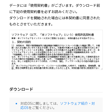
データには「使用契約書」がございます。ダウンロード前
に下記の使用契約書を必ずお読みください。
ダウンロードを開始された場合には本契約書に同意された
ものとさせていただきます。
ソフトウェア（以下、「本ソフトウェア」という）使用許諾契
重要：本ソフトウェアをインストール又はご使用になる前に、本契約書を必ずお読み
１．契約の目的
1.1 本契約は、特定の事務機器及び通信機器の機能を少なくとも一つを備えた機器に
様（法人又は個人のいずれであるかを問いません。お客様が所属される企業又は団体
ダウンロード
フトウェアをインストールする場合、お客様とはその所属される企業又は団体を指し
ソフトウェアをインストール又は使用されることについて、お客様と村田機械株式会
「村田機械」という）の間の法律関係を定める為の使用許諾契約です。
なお、本ソフトウェアには、村田機械又は村田機械が本契約に基づきお客様に対して
うための権利を村田機械に許諾した者（以下、「村田機械のライセンサー」という）
対応OSに関しましては、
ソフトウェア紹介・対
れた、若しくは提供されたすべての修正、バグ修正、強化、アップデート及びその他の
応OS
をご覧ください。
ます。
1.2 本ソフトウェアをダウンロード、インストール又は使用した時点で、お客様は、