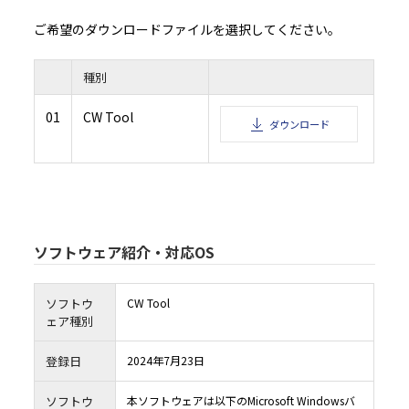
いものとします。また、お客様は、本ソフトウェアの使用に際し、自身の費用と責任お
品内に保存されたデータのバックアップを作成する等、データの管理保全のために必
ご希望のダウンロードファイルを選択してください。
じるものとします。
4.3 お客様は、お客様の所属する企業又は団体のために本ソフトウェアをインストー
その所属する企業又は団体内の全ユーザー（本ソフトウェア及び本製品の全ユーザー
本契約書の内容を伝達しなければなりません。
4.4 お客様は、村田機械又は村田機械のライセンサーが、事前に通知すること無く本
種別
をいつでもアップデート又は変更することが可能である旨を承認したものとします。
５．禁止事項
5.1 お客様は、本ソフトウェアを複製、翻訳、改変、翻案、修正、リバースエンジニ
01
CW Tool
ダウンロード
コンパイル又は逆アセンブルしてはなりません。
5.2 お客様は、いかなる第三者に対しても、記録媒体、通信回線、又はその他の方法
フトウェアを賃貸、販売、頒布、貸与、使用許諾、譲渡、移転、又はその他の方法で
てはなりません。
5.3 お客様は、本条項のいずれかの規定に違反して村田機械に損害を生じせしめた場
を賠償しなければなりません。
６．保証及び責任の制限
6.1 本ソフトウェアは、お客様の保有する本製品の動作環境において、全て正常に動
保証するものではなく、村田機械は、本ソフトウェアの機能、性能及び品質がお客様
適合することを、明示たると黙示たるとを問わず、何らの保証も致しません。
6.2 本ソフトウェアは、お客様に事前に通知することなく、村田機械又は村田機械の
ソフトウェア紹介・対応OS
によりアップデート又は変更されることがありますが、その場合でも、前項同様、お
る本製品の動作環境において、全て正常に動作することを保証するものではなく、本
の機能、性能及び品質がお客様の特定目的に適合することを、明示たると黙示たるとを
らの保証も致しません。なお、アップデート又は変更に関する情報提供につきまして
性、提供時期、提供方法等すべて村田機械の裁量により決定させていただきます。
6.3 お客様が、本ソフトウェアの誤りを発見し、村田機械に対して、当該欠陥につき
ソフトウ
CW Tool
合、村田機械及び村田機械のライセンサーにおいて、合理的な期間内に自己が適切と
ェア種別
施すよう努力するものとします。
6.4 村田機械及び村田機械のライセンサーは、本ソフトウェアの利用に関し、お客様
顧客に何らかの損害（直接的損害、結果的損害、付随的損害、逸失利益、営業利益の
断による損害、企業情報の損失、本製品及び本製品と直接又は間接に接続された機器
登録日
2024年7月23日
たデータ等の損失、その他の損失等を含みますが、これらに限定されるものではあり
じた場合でも、一切その責任を負いません。但し、当該損害が村田機械若しくは村田
ンサーの故意又は重大な過失により生じた場合は、この限りではありません。
6.5 村田機械及び村田機械のライセンサーは、本ソフトウェアに関し、第三者の特許
ソフトウ
本ソフトウェアは以下のMicrosoft Windowsバ
の他の知的財産権に対する侵害がないことを保証するものではなく、お客様が本ソフ