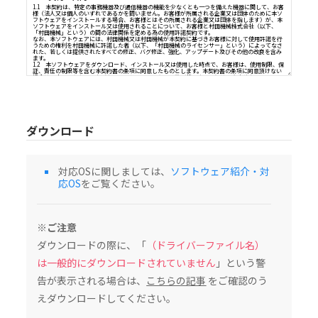
ソフトウェア（以下、「本ソフトウェア」という）使用許諾契
重要：本ソフトウェアをインストール又はご使用になる前に、本契約書を必ずお読み
１．契約の目的
1.1 本契約は、特定の事務機器及び通信機器の機能を少なくとも一つを備えた機器に
様（法人又は個人のいずれであるかを問いません。お客様が所属される企業又は団体
フトウェアをインストールする場合、お客様とはその所属される企業又は団体を指し
ソフトウェアをインストール又は使用されることについて、お客様と村田機械株式会
「村田機械」という）の間の法律関係を定める為の使用許諾契約です。
ダウンロード
なお、本ソフトウェアには、村田機械又は村田機械が本契約に基づきお客様に対して
うための権利を村田機械に許諾した者（以下、「村田機械のライセンサー」という）
れた、若しくは提供されたすべての修正、バグ修正、強化、アップデート及びその他の
ます。
1.2 本ソフトウェアをダウンロード、インストール又は使用した時点で、お客様は、
証、責任の制限等を含む本契約書の条項に同意したものとします。本契約書の条項に同
対応OSに関しましては、
ソフトウェア紹介・対
場合は、本ソフトウェアをダウンロード、インストール及び使用することはできませ
応OS
をご覧ください。
２．知的財産権及び所有権
2.1 本ソフトウェアは著作物として各国の国内法及び複数の国際条約によって保護さ
2.2 本ソフトウェアに関する著作権その他関連する知的財産権及び所有権の一切は、
村田機械のライセンサーに帰属するものとします。
※ご注意
３．ライセンス許諾
ダウンロードの際に、「
（ドライバーファイル名）
本契約書の全条項に従い、村田機械は、対応する村田機械の、又は村田機械が承認し
び通信機器の機能を少なくとも一つを備えた機器（以下、「本製品」という）を、本
た国内で使用する目的においてのみ本ソフトウェアを使用できる非独占的なライセン
は一般的にダウンロードされていません
」という警
許諾するものとします。（本条項の目的上、欧州経済地域は「国」として扱われるもの
４．制限
告が表示される場合は、
こちらの記事
をご確認のう
4.1 お客様は、本契約書の条項に従って本ソフトウェアを使用するものとします。
えダウンロードしてください。
4.2 お客様は、インストールガイド、製品マニュアル、「ReadMe」ファイル等の補
された、又は別の方法で伝えられた、技術説明、制限事項、注意点に従って本ソフト
するものとします。お客様は、本ソフトウェアを本製品以外の備品・機器と共に使用し