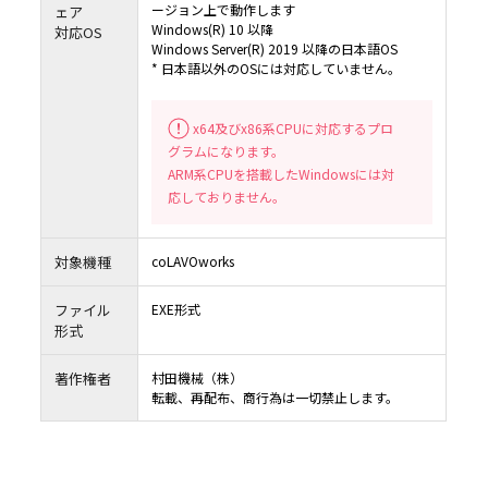
し、第三者から知的財産権侵害の主張（警告、訴訟提起を含む）を受けた場合におい
ージョン上で動作します
ェア
の責任を負いません。但し、村田機械及び／又は村田機械のライセンサーが、本ソフ
Windows(R) 10 以降
対応OS
客様に提供した時点（村田機械がお客様に本ソフトウェアを含む記録媒体を譲渡した
様が本ソフトウェアをダウンロードした時点）において、第三者の知的財産権の侵害
Windows Server(R) 2019 以降の日本語OS
場合は、この限りではありません。
* 日本語以外のOSには対応していません。
6.6 6.4項但書、6.5項但書又は法令により村田機械及び村田機械のライセンサーが損
負う場合においても、社会通念上、当該種類の債務不履行、不法行為等から直接かつ
通常発生するものと考えられる損害（いわゆる通常損害）を超える損害については責
ん。
７．契約期間
x64及びx86系CPUに対応するプロ
7.1 お客様が、本ソフトウェアをダウンロード、インストール又は使用するという形
グラムになります。
条項に同意した日が、本契約書の効力発生日となります。
7.2 お客様は、本ソフトウェアをアンインストールし、保有するすべての複製を破棄
ARM系CPUを搭載したWindowsには対
って、いつでも本契約を終了させることができます。
7.3 村田機械は、お客様が本契約書の条項に違反した場合、何らの催告を要せず、い
応しておりません。
を終了させることができます。本契約の終了時には、お客様は直ちに本ソフトウェアを
トールしなければなりません。
８．準拠法
お客様は、契約の締結の有無に関するすべての紛争も含め、本契約、及び本契約に起因
対象機種
coLAVOworks
くは関連するいかなる紛争も、日本法に準拠し、日本法に従って解釈されること、ま
び本契約に起因・関連するいかなる紛争も、大阪地方裁判所の専属的管轄権に服する
るものとします。
ファイル
EXE形式
９．輸出規制
形式
本ソフトウェアは、日本国及び米国の輸出規制法の対象となります。お客様は、本ソフ
適用される両国、及びその他の国の輸出規制法を遵守することに同意されたものとしま
１０．米国政府機関のエンドユーザーへの注意
著作権者
村田機械（株）
本ソフトウェアは48 CFR 2.101（2007年10月）において定義される「商用品目」で、48 
転載、再配布、商行為は一切禁止します。
12.212（2007年10月）に規定される「商用コンピューターソフトウェア」及び「商用
ーソフトウェア文書類」からなるものです。48 CFR 12.212 （2007年10月）及び48 CFR227
ら227.7202-4（2007年1月）までに従い、すべての米国政府機関のエンドユーザーが、
ア及び付属文書に関して得られる権利は、上記に説明される権利のみを指すものとしま
トウェアの使用は、本ソフトウェアが「商用コンピューターソフトウェア」及び「商
ターソフトウェア文書類」であることに関する米国政府の同意と、上記に記載される
に関する承諾を構成するものとみなされます。