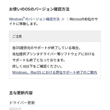
１１．本契約書の変更
11.1 村田機械は以下の場合に、村田機械の裁量により、本契約書を変更することがで
お使いのOSのバージョン確認方法
（１）本契約書の変更が、お客様の一般の利益に適合するとき。
（２）本契約書の変更が、契約をした目的に反せず、かつ、変更の必要性、変更後の内
性、変更の内容その他の変更に係る事情に照らして合理的なものであるとき。
11.2 村田機械は前項による本契約書の変更にあたり、変更後の本契約書の効力発生日
®
Windows
のバージョン確認方法
：Microsoft©社のサ
までに、本契約書を変更する旨及び変更後の本契約書の内容とその効力発生日を当社
（URL：https://www.muratec.jp/ce/support/）に掲示します。
イトに移動します。
１２．分離可能性
本契約書の一部が、司法上又は行政上の決定により、無効、違法又は法的強制力がな
合は、かかる部分は削除されるものとし、本契約書における他のいかなる条項ならび
ご注意
性及び法的強制力にも一切影響を与えるものではありません。
（最終更新日：2019年2月14日）
各OS提供元のサポートが終了している場合、
当社提供プリンタドライバー等ソフトウェアにおける
サポートも終了となっております。
詳しくは以下をご確認ください。
Windows、MacOS における弊社サポート終了のご案内
主な更新内容
ドライバー更新
2025/2/27