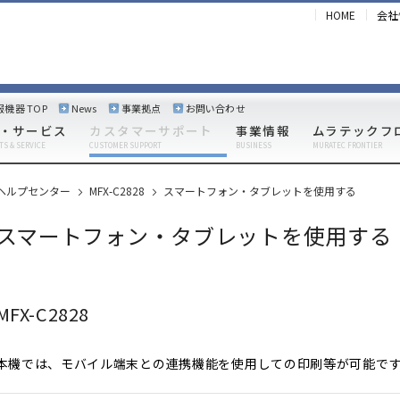
HOME
会社
報機器 TOP
News
事業拠点
お問い合わせ
・サービス
カスタマーサポート
事業情報
ムラテックフ
TS & SERVICE
CUSTOMER SUPPORT
BUSINESS
MURATEC FRONTIER
ヘルプセンター
MFX-C2828
スマートフォン・タブレットを使用する
スマートフォン・タブレットを使用する
MFX-C2828
本機では、モバイル端末との連携機能を使用しての印刷等が可能で