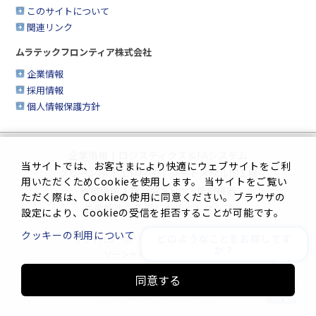
このサイトについて
関連リンク
ムラテックフロンティア株式会社
企業情報
採用情報
個人情報保護方針
企業情報
|
ロジスティクス＆FAシステム
当サイトでは、お客さまにより快適にウェブサイトをご利
クリーンFA
|
工作機械
|
シートメタル加工機
用いただくためCookieを使用します。 当サイトをご覧い
繊維機械
|
複合機＆FAX・情報機器
ただく際は、Cookieの使用に同意ください。ブラウザの
生産管理システム
|
サイトマップ
設定により、Cookieの受信を拒否することが可能です。
クッキーの利用について
どのようなことをお探しです
プライバシーポリシー
|
このサイトについて
か？
ソーシャルメディアポリシー
同意する
Innovation. Mark the turning point.
(C) 2025 MURATA MACHINERY, LTD.