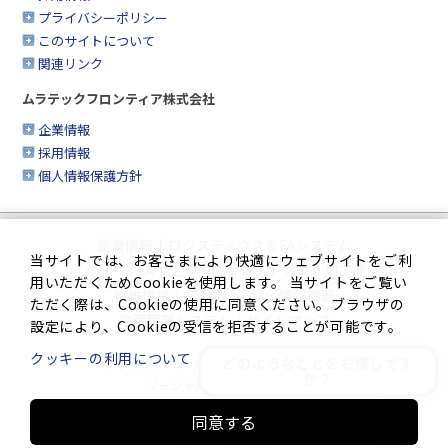
プライバシーポリシー
このサイトについて
関連リンク
ムラテックフロンティア株式会社
企業情報
採用情報
個人情報保護方針
企業情報
|
ロジスティクス＆FAシステム
当サイトでは、お客さまにより快適にウェブサイトをご利
クリーンFA
|
工作機械
|
シートメタル加工機
用いただくためCookieを使用します。 当サイトをご覧い
繊維機械
|
複合機＆FAX・情報機器
ただく際は、Cookieの使用に同意ください。ブラウザの
生産管理システム
|
サイトマップ
設定により、Cookieの受信を拒否することが可能です。
クッキーの利用について
どのようなことをお探しです
プライバシーポリシー
|
このサイトについて
か？
ソーシャルメディアポリシー
同意する
Innovation. Mark the turning point.
(C) 2025 MURATA MACHINERY, LTD.