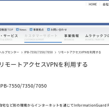
HOME
会社
報機器 TOP
News
事業拠点
お問い合わせ
・サービス
カスタマーサポート
事業情報
ムラテックフ
TS & SERVICE
CUSTOMER SUPPORT
BUSINESS
MURATEC FRONTIER
ヘルプセンター
IPB-7550/7350/7050
リモートアクセスVPNを利用する
リモートアクセスVPNを利用する
IPB-7550/7350/7050
自宅など別の環境からインターネットを通じてInformationGuard