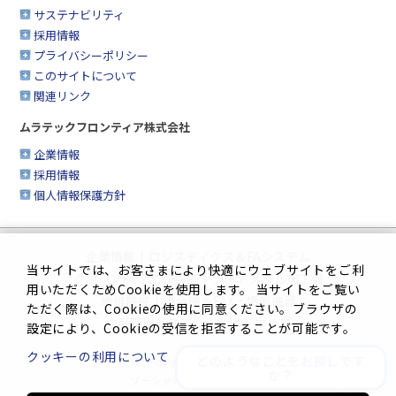
サステナビリティ
採用情報
プライバシーポリシー
このサイトについて
関連リンク
ムラテックフロンティア株式会社
企業情報
採用情報
個人情報保護方針
企業情報
|
ロジスティクス＆FAシステム
当サイトでは、お客さまにより快適にウェブサイトをご利
クリーンFA
|
工作機械
|
シートメタル加工機
用いただくためCookieを使用します。 当サイトをご覧い
繊維機械
|
複合機＆FAX・情報機器
ただく際は、Cookieの使用に同意ください。ブラウザの
生産管理システム
|
サイトマップ
設定により、Cookieの受信を拒否することが可能です。
クッキーの利用について
どのようなことをお探しです
プライバシーポリシー
|
このサイトについて
か？
ソーシャルメディアポリシー