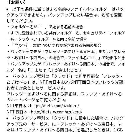
【お願い】
以下の条件に当てはまる名前のファイルやフォルダーはバッ
クアップできません。バックアップしたい場合は、名前を変更
してください。
・フォルダー名が「．」で始まる名前の場合
・すでに登録されている共有フォルダー名、セキュリティーフォルダ
ー名、クラウドフォルダー名と同じ名前の場合
・「 “*/:<>?|」の文字のいすれかが含まれる名前の場合
・バックアップ先が「フレッツ・あずけ～る東日本」または「フレッ
ツ・あずけ～る西日本」の場合で、ファイル名が「．」で始まるとき
・バックアップ先が「フレッツ・あずけ～る西日本」の場合で、フォ
ルダー名に「;」または「,」が含まれるとき
バックアップ種別の「クラウド」で利用可能な「フレッツ・
あずけ～る」は、NTT東日本およびNTT西日本のフレッツ光契
約者を対象としたサービスです。
フレッツ・あずけ～るに関する詳細は、フレッツ・あずけ～る
のホームページをご覧ください。
NTT東日本：https://flets.com/azukeru/
NTT 西日本：http://flets-w.com/azukeru/
バックアップ種別を「クラウド」に設定した場合で、バック
アップ先の「サービス」に「フレッツ・あずけ～る東日本」ま
たは「フレッツ・あずけ～る西日本」を選択したときは、1 GB