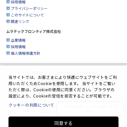
採用情報
プライバシーポリシー
このサイトについて
関連リンク
ムラテックフロンティア株式会社
企業情報
採用情報
個人情報保護方針
企業情報
|
ロジスティクス＆FAシステム
当サイトでは、お客さまにより快適にウェブサイトをご利
クリーンFA
|
工作機械
|
シートメタル加工機
用いただくためCookieを使用します。 当サイトをご覧い
繊維機械
|
複合機＆FAX・情報機器
ただく際は、Cookieの使用に同意ください。ブラウザの
生産管理システム
|
サイトマップ
設定により、Cookieの受信を拒否することが可能です。
クッキーの利用について
どのようなことをお探しです
プライバシーポリシー
|
このサイトについて
か？
ソーシャルメディアポリシー
同意する
Innovation. Mark the turning point.