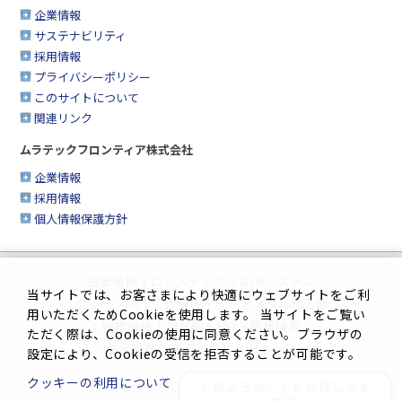
企業情報
サステナビリティ
採用情報
プライバシーポリシー
このサイトについて
関連リンク
ムラテックフロンティア株式会社
企業情報
採用情報
個人情報保護方針
企業情報
|
ロジスティクス＆FAシステム
当サイトでは、お客さまにより快適にウェブサイトをご利
クリーンFA
|
工作機械
|
シートメタル加工機
用いただくためCookieを使用します。 当サイトをご覧い
繊維機械
|
複合機＆FAX・情報機器
ただく際は、Cookieの使用に同意ください。ブラウザの
生産管理システム
|
サイトマップ
設定により、Cookieの受信を拒否することが可能です。
クッキーの利用について
どのようなことをお探しです
プライバシーポリシー
|
このサイトについて
か？