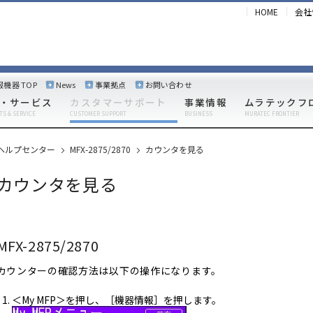
HOME
会社
報機器 TOP
News
事業拠点
お問い合わせ
・サービス
カスタマーサポート
事業情報
ムラテックフ
TS & SERVICE
CUSTOMER SUPPORT
BUSINESS
MURATEC FRONTIER
ヘルプセンター
MFX-2875/2870
カウンタを見る
カウンタを見る
MFX-2875/2870
カウンターの確認方法は以下の操作になります。
＜My MFP＞を押し、［機器情報］を押します。