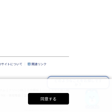
のサイトについて
関連リンク
どのようなことをお探しです
か？
テム
|
クリーンFA
|
工作機械
|
シートメタル加工機
FAX・情報機器
|
生産管理システム
|
サイトマップ
同意する
Innovation. Mark the turning point.