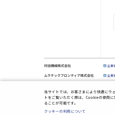
村田機械株式会社
企業
ムラテックフロンティア株式会社
企業
当サイトでは、お客さまにより快適にウェブ
プライバシーポリシー
|
このサイトについて
|
ソ
トをご覧いただく際は、Cookieの使用
ることが可能です。
クッキーの利用について
(C) 2025 MURATA MACHINERY, LTD.