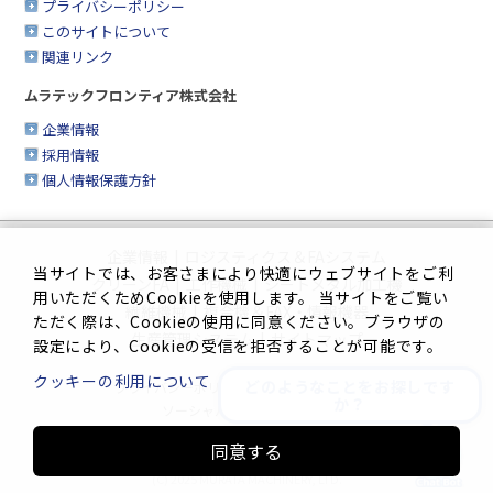
プライバシーポリシー
このサイトについて
関連リンク
ムラテックフロンティア株式会社
企業情報
採用情報
個人情報保護方針
企業情報
|
ロジスティクス＆FAシステム
当サイトでは、お客さまにより快適にウェブサイトをご利
クリーンFA
|
工作機械
|
シートメタル加工機
用いただくためCookieを使用します。 当サイトをご覧い
繊維機械
|
複合機＆FAX・情報機器
ただく際は、Cookieの使用に同意ください。ブラウザの
生産管理システム
|
サイトマップ
設定により、Cookieの受信を拒否することが可能です。
クッキーの利用について
どのようなことをお探しです
プライバシーポリシー
|
このサイトについて
か？
ソーシャルメディアポリシー
同意する
Innovation. Mark the turning point.
(C) 2025 MURATA MACHINERY, LTD.