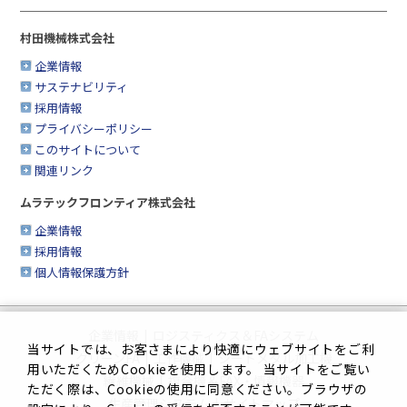
村田機械株式会社
企業情報
サステナビリティ
採用情報
プライバシーポリシー
このサイトについて
関連リンク
ムラテックフロンティア株式会社
企業情報
採用情報
個人情報保護方針
企業情報
|
ロジスティクス＆FAシステム
当サイトでは、お客さまにより快適にウェブサイトをご利
クリーンFA
|
工作機械
|
シートメタル加工機
用いただくためCookieを使用します。 当サイトをご覧い
繊維機械
|
複合機＆FAX・情報機器
ただく際は、Cookieの使用に同意ください。ブラウザの
生産管理システム
|
サイトマップ